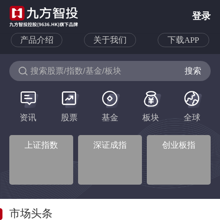
登录
搜索股票/指数/基金/板块
搜索
资讯
股票
基金
板块
全球
上证指数
深证成指
创业板指
--
--
--
--
--
--
市场头条