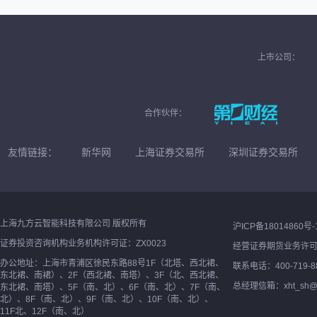
上市公司：
合作伙伴：
友情链接：
新华网
上海证券交易所
深圳证券交易所
上海九方云智能科技有限公司 版权所有
沪ICP备18014860号-
证券投资咨询机构业务机构许可证：ZX0023
经营证券期货业务许
办公地址：上海市青浦区徐民东路88号1F（北塔、西北裙、
联系电话：400-719-8
东北裙、南裙）、2F（西北裙、南塔）、3F（北、西北裙、
总经理信箱：xht_sh@ne
东北裙、南塔）、5F（南、北）、6F（南、北）、7F（南、
北）、8F（南、北）、9F（南、北）、10F（南、北）、
11F北、12F（南、北）