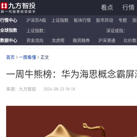
看点
行情
行情中心
沪深京A股
上证指数
板块行情
股市异动
专题
涨
全球指数
上证指数：
深证成指：
数据中心
资金流向
龙虎榜
融资融券
沪深港通
比价数
恒生指数：
国企指数：
纳斯达克ETF：
标普500ETF：
首页
一图看懂
正文
一周牛熊榜：华为海思概念霸屏
2024-08-23 18:18
来源：九方智投