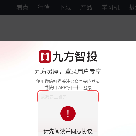
看点
行情
下载
产品
学习机
基
九方灵犀，登录用户专享
使用微信扫描关注公众号完成登录
或使用 APP“扫一扫” 登录
!
请先阅读并同意协议