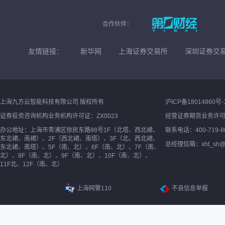
合作伙伴：
友情链接：
新华网
上海证券交易所
深圳证券交
上海九方云智能科技有限公司 版权所有
沪ICP备18014860号-
证券投资咨询机构业务机构许可证：ZX0023
经营证券期货业务许
办公地址：上海市青浦区徐民东路88号1F（北塔、西北裙、
联系电话：400-719-8
东北裙、南裙）、2F（西北裙、南塔）、3F（北、西北裙、
总经理信箱：xht_sh@ne
东北裙、南塔）、5F（南、北）、6F（南、北）、7F（南、
北）、8F（南、北）、9F（南、北）、10F（南、北）、
11F北、12F（南、北）
上海网警110
不良信息举报