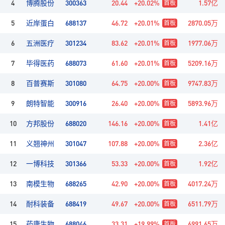
4
300363
20.44
+20.02%
1.57亿
博腾股份
首板
5
688137
46.72
+20.01%
2870.05万
近岸蛋白
首板
6
301234
83.62
+20.01%
1977.06万
五洲医疗
首板
7
688073
61.60
+20.01%
5209.16万
毕得医药
首板
8
301080
64.75
+20.00%
9747.83万
百普赛斯
首板
9
300916
26.40
+20.00%
5893.96万
朗特智能
首板
10
688020
146.16
+20.00%
1.41亿
方邦股份
首板
11
301047
107.88
+20.00%
2.36亿
义翘神州
首板
12
301366
53.33
+20.00%
1.92亿
一博科技
首板
13
688265
42.90
+20.00%
4017.24万
南模生物
首板
14
688419
49.67
+20.00%
6511.79万
耐科装备
首板
15
688046
33.31
+19.99%
6991.65万
药康生物
首板