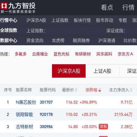
看点
行情
行情中心
沪深京A股
上证指数
板块行情
股市异动
专题
涨
全球指数
上证指数：
深证成指：
数据中心
资金流向
龙虎榜
融资融券
沪深港通
比价数
恒生指数：
国企指数：
纳斯达克ETF：
标普500ETF：
热搜：
多氟多
云南锗业
蓝色光标
有研新材
风华高科
京东方Ａ
沪深京A股
上证A股
深证
序号
股票名称
股票代码
最新价
涨跌幅
主力净流入
1
301707
116.52
+396.89%
9.71亿
N展芯股份
2
920178
110.02
+20.21%
2115.44万
锐翔智能
3
300986
14.80
+20.03%
2.28亿
志特新材
首板