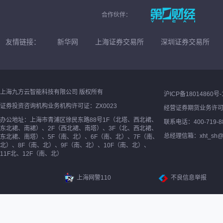
合作伙伴：
友情链接：
新华网
上海证券交易所
深圳证券交易所
上海九方云智能科技有限公司 版权所有
沪ICP备18014860号-
证券投资咨询机构业务机构许可证：ZX0023
经营证券期货业务许
办公地址：上海市青浦区徐民东路88号1F（北塔、西北裙、
联系电话：400-719-8
东北裙、南裙）、2F（西北裙、南塔）、3F（北、西北裙、
总经理信箱：xht_sh@ne
东北裙、南塔）、5F（南、北）、6F（南、北）、7F（南、
北）、8F（南、北）、9F（南、北）、10F（南、北）、
11F北、12F（南、北）
上海网警110
不良信息举报