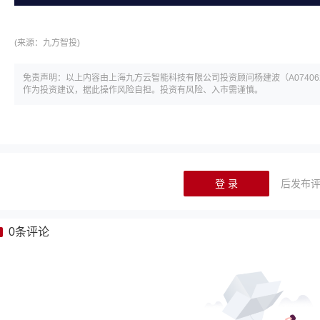
(来源：
九方智投)
免责声明：以上内容由上海九方云智能科技有限公司投资顾问杨建波（A074062
作为投资建议，据此操作风险自担。投资有风险、入市需谨慎。
登 录
后发布
0
条评论