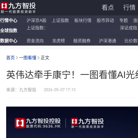
看点
行情
行情中心
沪深京A股
上证指数
板块行情
股市异动
专题
涨
全球指数
恒生指数：
国企指数：
数据中心
资金流向
龙虎榜
融资融券
沪深港通
比价数
纳斯达克ETF：
标普500ETF：
上证指数：
深证成指：
首页
一图看懂
正文
英伟达牵手康宁！一图看懂AI
2026-05-07 17:13
来源：九方智投