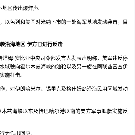
卜地区传出爆炸声。
，以色列和美国对米纳卜市的一处海军基地发动袭击，目
袭沿海地区 伊方已进行反击
哈塔姆·安比亚中央司令部发言人发表声明称，美军违反停
水域驶向霍尔木兹海峡的油轮以及另一艘在阿联酋富查伊
实施打击。
作，对伊朗哈米尔、锡里克及格什姆岛沿海民用区域发动
尔木兹海峡以东及恰巴哈尔港以南的美方军事舰艇实施反
行为作出回应。