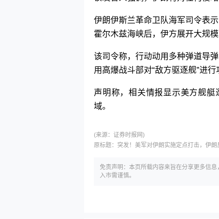
伊朗伊斯兰革命卫队海军司令表示
霍尔木兹海峡后，伊方展开大规模
该司令称，行动动用多种弹道导弹
用高爆战斗部对“敌方驱逐舰”进行
声明称，相关情报显示美方舰艇遭
域。
(来源：
证券时报网)
原标题：
突发！美军对伊朗实施定点打击，伊朗
免责声明：本页所载内容来旨在分享更多信息
入市需谨慎。