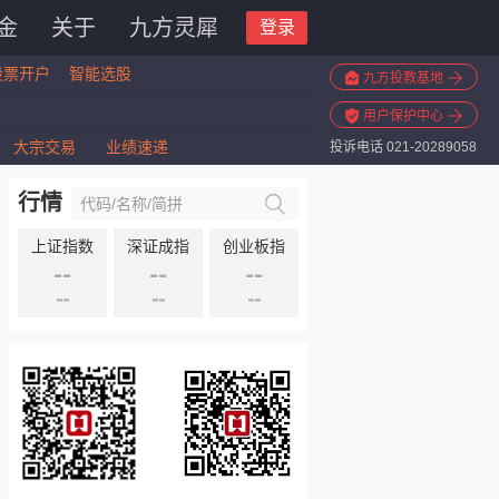
金
关于
九方灵犀
登录
股票开户
智能选股
九方投教基地
用户保护中心
大宗交易
业绩速递
投诉电话 021-20289058
行情
上证指数
深证成指
创业板指
--
--
--
--
--
--