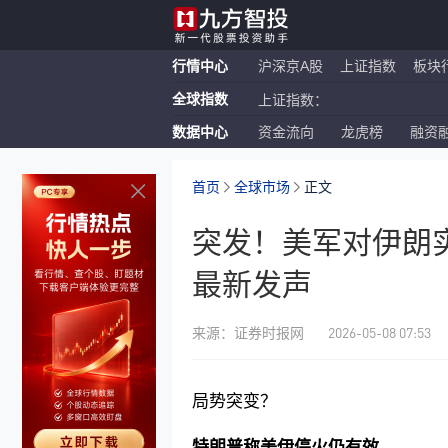
行情中心
沪深京A股
上证指数
板块
全球指数
上证指数：
数据中心
资金流向
龙虎榜
融资
恒生指数：
纳斯达克ETF：
首页
全球市场
正文
突发！美军对伊朗
最新发声
2026-05-08 07:53
来源：证券时报网
局势突变？
特朗普称美伊停火仍有效