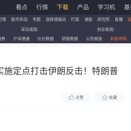
看点
行情
下载
产品
学习机
基
行情
股市异动
专题
涨跌情报站
盯盘
港股
研究所
直播
深证成指：
创业板指：
融券
沪深港通
比价数据
研报数据
公告掘金
新股申购
国企指数：
红筹指数：
标普500ETF：
道琼斯ETF：
实施定点打击伊朗反击！特朗普
点赞
收藏