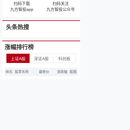
扫码下载
扫码关注
九方智投app
九方智投公众号
头条热搜
涨幅排行榜
上证A股
深证A股
科创板
排名
股票名称
最新价
涨跌幅
股圈