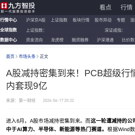
看点
行情
行情中心
沪深京A股
上证指数
板块行情
股市异动
专题
涨
全球指数
上证指数：
深证成指：
数据中心
资金流向
龙虎榜
融资融券
沪深港通
比价数
恒生指数：
国企指数：
纳斯达克ETF：
标普500ETF：
首页
市场头条
正文
A股减持密集到来！PCB超级行
内套现9亿
2026-06-17 20:32
来源：第一财经
进入6月，A股市场减持密集到来。而
这一轮遭减持的公
中于AI算力、
半导体
、
新能源
等热门赛道。
根据Win