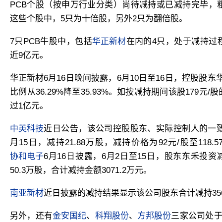
PCB个股（按申万行业分类）尚待减持或已减持完毕，
这些个股中，5只为十倍股，另外2只为翻倍股。
7只PCB牛股中，包括
华正新材
在内的4只，处于减持过
近9亿元。
华正新材
6月16日晚间披露，6月10日至16日，控股股东
比例从36.29%降至35.93%。如按减持期间该股179
过1亿元。
中英科技
近日公告，该公司控股股东、实际控制人的一致
月15日，减持21.88万股，减持价格为92元/股至118.5
协和电子
6月16日披露，6月2日至15日，股东东禾投资
50.3万股，合计减持金额3071.2万元。
南亚新材
近日披露的减持结果显示
该公司股东合计减持356
另外，还有
金安国纪
、
科翔股份
、
方邦股份
三家公司处于