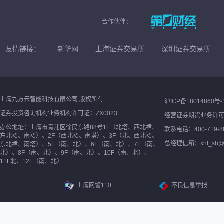
合作伙伴：
友情链接：
新华网
上海证券交易所
深圳证券交易所
上海九方云智能科技有限公司 版权所有
沪ICP备18014860号-
证券投资咨询机构业务机构许可证：ZX0023
经营证券期货业务许
办公地址：上海市青浦区徐民东路88号1F（北塔、西北裙、
联系电话：400-719-8
东北裙、南裙）、2F（西北裙、南塔）、3F（北、西北裙、
总经理信箱：xht_sh@ne
东北裙、南塔）、5F（南、北）、6F（南、北）、7F（南、
北）、8F（南、北）、9F（南、北）、10F（南、北）、
11F北、12F（南、北）
上海网警110
不良信息举报