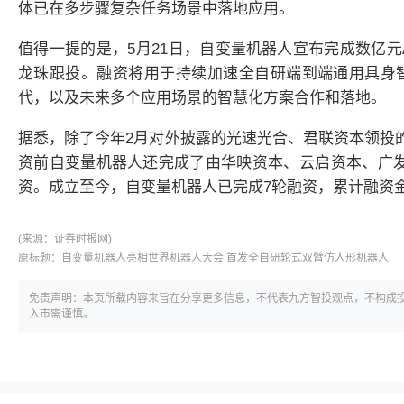
体已在多步骤复杂任务场景中落地应用。
值得一提的是，5月21日，自变量
机器人
宣布完成数亿元
龙珠跟投。融资将用于持续加速全自研端到端通用具身
代，以及未来多个应用场景的智慧化方案合作和落地。
据悉，除了今年2月对外披露的光速光合、君联资本领投的数
资前自变量
机器人
还完成了由华映资本、云启资本、广发信
资。成立至今，自变量
机器人
已完成7轮融资，累计融资金
(来源：
证券时报网)
原标题：
自变量机器人亮相世界机器人大会 首发全自研轮式双臂仿人形机器人
免责声明：本页所载内容来旨在分享更多信息，不代表九方智投观点，不构成
入市需谨慎。