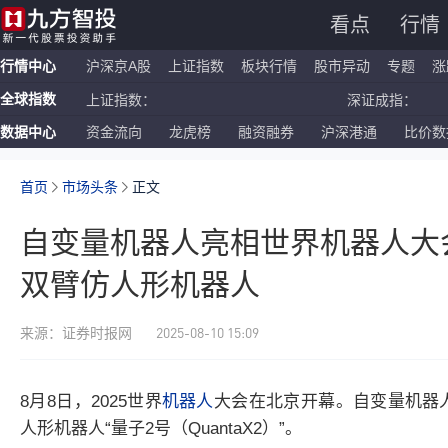
看点
行情
行情中心
沪深京A股
上证指数
板块行情
股市异动
专题
涨
全球指数
上证指数：
深证成指：
数据中心
资金流向
龙虎榜
融资融券
沪深港通
比价数
恒生指数：
国企指数：
纳斯达克ETF：
标普500ETF：
首页
市场头条
正文
自变量机器人亮相世界机器人大
双臂仿人形机器人
2025-08-10 15:09
来源：证券时报网
8月8日，2025世界
机器人
大会在北京开幕。自变量
机器
人形
机器人
“量子2号（QuantaX2）”。