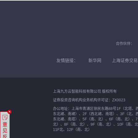
合作伙伴：
友情链接：
新华网
上海证券交易
上海九方云智能科技有限公司 版权所有
证券投资咨询机构业务机构许可证：ZX0023
办公地址：上海市青浦区徐民东路88号1F（北塔、
×
东北裙、南裙）、2F（西北裙、南塔）、3F（北、
东北裙、南塔）、5F（南、北）、6F（南、北）、7
意
北）、8F（南、北）、9F（南、北）、10F（南、
11F北、12F（南、北）
见
反