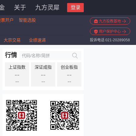
金
关于
九方灵犀
登录
股票开户
智能选股
九方投教基地
用户保护中心
大宗交易
业绩速递
投诉电话 021-20289058
行情
上证指数
深证成指
创业板指
--
--
--
--
--
--