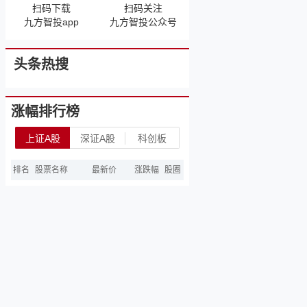
扫码下载
扫码关注
九方智投app
九方智投公众号
头条热搜
涨幅排行榜
上证A股
深证A股
科创板
排名
股票名称
最新价
涨跌幅
股圈