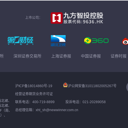
上市公司：
所
深圳证券交易所
上海证券报
中国证券报
证券时报
沪ICP备18014860号-19
沪公网安备31011802005267号
经营证券期货业务许可证
西北裙、
联系电话：400-719-8899
投诉电话：021-20289058
西北裙、
总经理信箱：xht_sh@newwinner.com.cn
F（南、
北）、