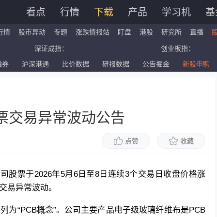
看点
行情
下载
产品
学习机
基
行情
股市异动
专题
涨跌情报站
盯盘
港股
研究所
直播
深证成指：
创业板指：
融券
沪深港通
比价数据
研报数据
公告掘金
新股申购
国企指数：
红筹指数：
标普500ETF：
道琼斯ETF：
股票交易异常波动公告
点赞
收藏
，公司股票于2026年5月6日至8日连续3个交易日收盘价格涨
票交易异常波动。
列为“
PCB概念
”。公司主要产品电子级玻璃纤维布是PCB