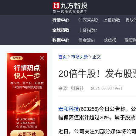
行情中心
沪深京A股
上证指数
板块
全球指数
上证指数：
数据中心
资金流向
龙虎榜
融资
恒生指数：
纳斯达克ETF：
首页
市场头条
正文
20倍牛股！发布
2026-05-08 19:41
来源：财联社
宏和科技
(603256)今日公告称
幅偏离值累计超过20%，属于股
近日，公司关注到部分媒体将公司