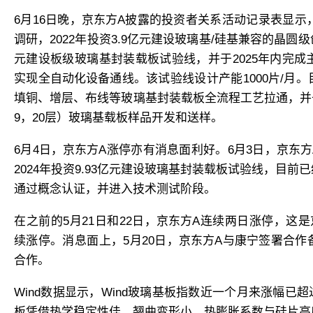
6月16日晚，
京东方A
披露的投资者关系活动记录表显示，
调研，2022年投资3.9亿元建设玻璃基/硅基兼容的晶圆级创
元建设板级玻璃基封装载板试验线，并于2025年内完成主
实现全
自动化设备
通线。该试验线设计产能1000片/月
填铜、增层、布线等玻璃基封装载板全流程工艺拉通，并于2
9，20层）玻璃基载板样品开发和送样。
6月4日，
京东方A
涨停亦有消息面利好。
6月3日，
京东方
2024年投资9.93亿元建设玻璃基封装载板试验线，目
通过概念认证，并进入技术测试阶段。
在之前的5月21日和22日
，
京东方A
连续两日涨停，这是
续涨停。消息面上，5月20日，
京东方A
与
康宁
签署合作
合作。
Wind数据显示，Wind玻璃基板指数近一个月来涨幅已
板凭借热学稳定性佳、翘曲变形小、热膨胀系数与硅片高