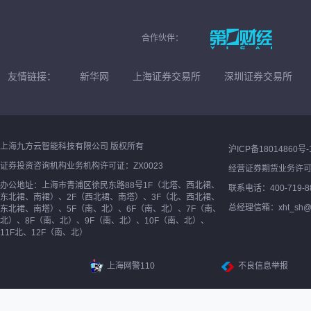
合作伙伴：
友情链接：
新华网
上海证券交易所
深圳证券交易所
上海九方云智能科技有限公司 版权所有
沪ICP备18014860号-
证券投资咨询机构业务机构许可证：ZX0023
经营证券期货业务许
办公地址：上海市青浦区徐民东路88号1F（北塔、西北裙、
联系电话：400-719-8
东北裙、南裙）、2F（西北裙、南塔）、3F（北、西北裙、
总经理信箱：xht_sh@ne
东北裙、南塔）、5F（南、北）、6F（南、北）、7F（南、
北）、8F（南、北）、9F（南、北）、10F（南、北）、
11F北、12F（南、北）
上海网警110
不良信息举报