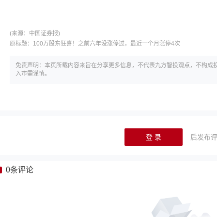
(来源：
中国证券报)
原标题：
100万股东狂喜！之前六年没涨停过，最近一个月涨停4次
免责声明：本页所载内容来旨在分享更多信息，不代表九方智投观点，不构成
入市需谨慎。
登 录
后发布
0
条评论