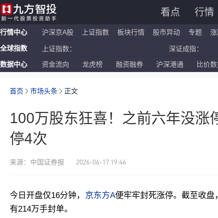
看点
行情
行情中心
沪深京A股
上证指数
板块行情
股市异动
专题
涨
全球指数
上证指数：
深证成指：
数据中心
资金流向
龙虎榜
融资融券
沪深港通
比价数
恒生指数：
国企指数：
纳斯达克ETF：
标普500ETF：
首页
市场头条
正文
100万股东狂喜！之前六年没涨
停4次
2026-06-17 19:46
来源：中国证券报
今日开盘仅16分钟，
京东方A
便牢牢封死涨停。截至收盘，
有214万手封单
。