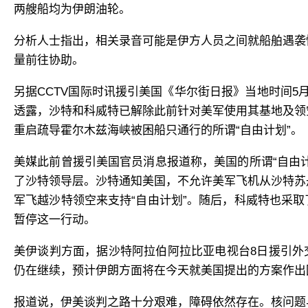
两艘船均为伊朗油轮。
分析人士指出，相关录音可能是伊方人员之间就船舶遇袭
量前往协助。
另据CCTV国际时讯援引美国《华尔街日报》当地时间5
透露，沙特和科威特已解除此前针对美军使用其基地及领
重启疏导霍尔木兹海峡被困船只通行的所谓“自由计划”。
美媒此前曾援引美国官员消息报道称，美国的所谓“自由
了沙特领导层。沙特通知美国，不允许美军飞机从沙特苏
军飞越沙特领空来支持“自由计划”。随后，科威特也采
暂停这一行动。
美伊谈判方面，据沙特阿拉伯阿拉比亚电视台8日援引外
仍在继续，预计伊朗方面将在今天就美国提出的方案作出
报道说，伊美谈判之路十分艰难，障碍依然存在。核问题