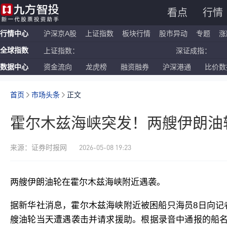
看点
行情
行情中心
沪深京A股
上证指数
板块行情
股市异动
专题
涨
全球指数
上证指数：
深证成指：
数据中心
资金流向
龙虎榜
融资融券
沪深港通
比价数
恒生指数：
国企指数：
纳斯达克ETF：
标普500ETF：
首页
市场头条
正文
霍尔木兹海峡突发！两艘伊朗油
2026-05-08 19:23
来源：证券时报网
两艘伊朗油轮在霍尔木兹海峡附近遇袭。
据新华社消息，霍尔木兹海峡附近被困船只海员8日向记
艘油轮当天遭遇袭击并请求援助。根据录音中通报的船名“SEA S