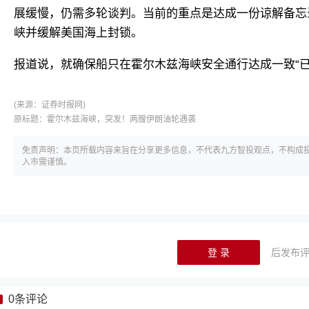
展缓慢，仍需多轮谈判。当前的重点是达成一份谅解备忘
峡并缓解美国海上封锁。
报道说，就确保船只在霍尔木兹海峡安全通行达成一致“已
(来源：
证券时报网)
原标题：
霍尔木兹海峡，突发！两艘伊朗油轮遇袭
免责声明：本页所载内容来旨在分享更多信息，不代表九方智投观点，不构成
入市需谨慎。
登 录
后发布
0
条评论