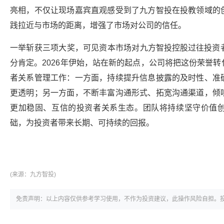
亮相，不仅让现场嘉宾直观感受到了九方智投在投教领域的
践拉近与市场的距离，增强了市场对公司的信任。
一举斩获三项大奖，可见资本市场对
九方智投控股
过往投资
分肯定。2026年伊始，站在新的起点，公司将把这份荣誉
者关系管理工作：一方面，持续提升信息披露的及时性、准
更透明；另一方面，不断丰富沟通形式、拓宽沟通渠道，倾
更加稳固、互信的投资者关系生态。团队将持续坚守价值
础，为投资者带来长期、可持续的回报。
(来源：
九方智投)
免责声明：以上内容仅供参考学习使用，不作为投资建议，此操作风险自担。