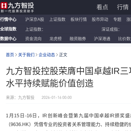
看点
行情
行情中心
沪深京A股
上证指数
板块行情
股市异动
专题
涨
全球指数
上证指数：
深证成指：
数据中心
资金流向
龙虎榜
融资融券
沪深港通
比价数
恒生指数：
国企指数：
纳斯达克ETF：
标普500ETF：
首页
关于我们
企业动态
正文
九方智投控股荣膺中国卓越IR
水平持续赋能价值创造
2026-01-16 00:00
来源：九方智投
1月15日-16日，IR创新峰会暨第九届中国卓越IR颁
（9636.HK）凭借专业的投资者关系管理能力、持续稳健