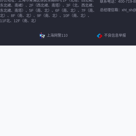
办公地址：上海市青浦区徐民东路88号1F（北塔、西北裙、
联系电话：400-719-8
东北裙、南裙）、2F（西北裙、南塔）、3F（北、西北裙、
总经理信箱：xht_sh@ne
东北裙、南塔）、5F（南、北）、6F（南、北）、7F（南、
北）、8F（南、北）、9F（南、北）、10F（南、北）、
11F北、12F（南、北）
上海网警110
不良信息举报