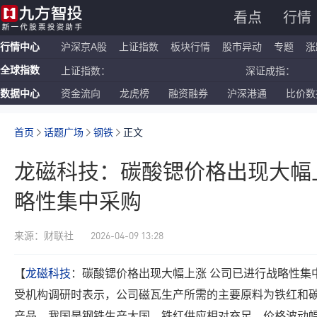
看点
行情
行情中心
沪深京A股
上证指数
板块行情
股市异动
专题
涨
全球指数
上证指数：
深证成指：
数据中心
资金流向
龙虎榜
融资融券
沪深港通
比价数
恒生指数：
国企指数：
纳斯达克ETF：
标普500ETF：
首页
话题广场
钢铁
正文
龙磁科技：碳酸锶价格出现大幅
略性集中采购
2026-04-09 13:28
来源：财联社
【
龙磁科技
：碳酸锶价格出现大幅上涨 公司已进行战略性集
受机构调研时表示，公司磁瓦生产所需的主要原料为铁红和
产品，我国是
钢铁
生产大国，铁红供应相对充足，价格波动