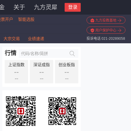
金
关于
九方灵犀
登录
股票开户
智能选股
九方投教基地
用户保护中心
大宗交易
业绩速递
投诉电话 021-20289058
行情
上证指数
深证成指
创业板指
--
--
--
--
--
--