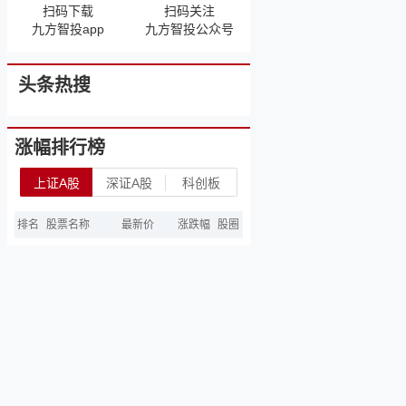
扫码下载
扫码关注
九方智投app
九方智投公众号
头条热搜
涨幅排行榜
上证A股
深证A股
科创板
排名
股票名称
最新价
涨跌幅
股圈