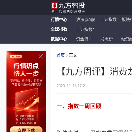
行情中心
沪深京A股
上证指数
板块
全球指数
上证指数：
数据中心
资金流向
龙虎榜
融资
恒生指数：
纳斯达克ETF：
首页
正文
【九方周评】消费龙头
2020-11-16 17:21
一、指数一周回顾