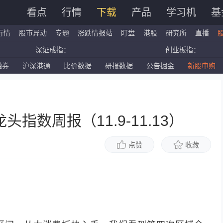
看点
行情
下载
产品
学习机
基
行情
股市异动
专题
涨跌情报站
盯盘
港股
研究所
直播
深证成指：
创业板指：
融券
沪深港通
比价数据
研报数据
公告掘金
新股申购
国企指数：
红筹指数：
标普500ETF：
道琼斯ETF：
指数周报（11.9-11.13）
点赞
收藏