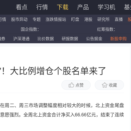
看点
行情
下载
产品
学习机
基
行情
股市异动
专题
涨跌情报站
盯盘
港股
研究所
直播
国企指数：
红筹指数：
融券
沪深港通
比价数据
研报数据
公告掘金
新股申购
标普500ETF：
道琼斯ETF：
深证成指：
创业板指：
”！大比例增仓个股名单来了
点赞
收藏
，在周二、周三市场调整幅度相对较大的时候，北上资金尾盘
意愿强烈。全周北上资金合计净买入66.66亿元，结束了连续