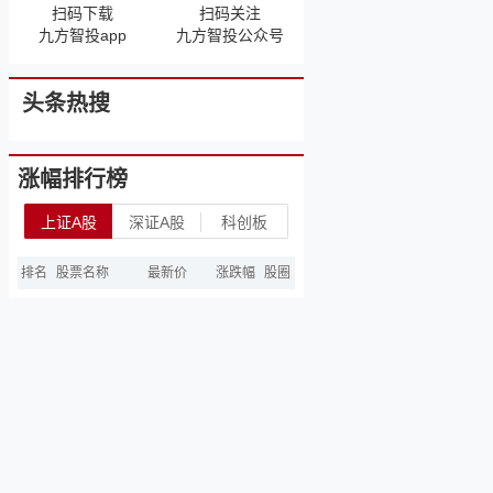
扫码下载
扫码关注
九方智投app
九方智投公众号
头条热搜
涨幅排行榜
上证A股
深证A股
科创板
排名
股票名称
最新价
涨跌幅
股圈