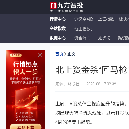
行情中心
沪深京A股
上证指数
板块
全球指数
恒生指数：
数据中心
资金流向
龙虎榜
融资
纳斯达克ETF：
上证指数：
首页
正文
北上资金杀“回马枪
2020-08-17 09:39
来源：财联社
上周，A股总体呈探底回升的走势
均出现大幅净流入现象，显示其抄底
4周的净卖出趋势。