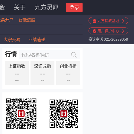
金
关于
九方灵犀
登录
股票开户
智能选股
九方投教基地
用户保护中心
大宗交易
业绩速递
投诉电话 021-20289058
行情
上证指数
深证成指
创业板指
--
--
--
--
--
--