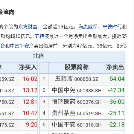
金流向
的个股为
东方财富
，金额超16亿元。
海康威视
、
宁德时代
和
额均超10亿元。
五粮液
最近一个月净卖出金额最大，接近55
茅台
和
中国平安
净卖出额居前，分别为47亿元、36亿元、25亿