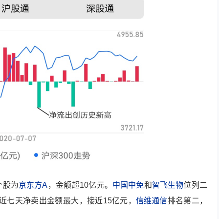
个股为
京东方A
，金额超10亿元。
中国中免
和
智飞生物
位列二
近七天净卖出金额最大，接近15亿元，
信维通信
排名第二，