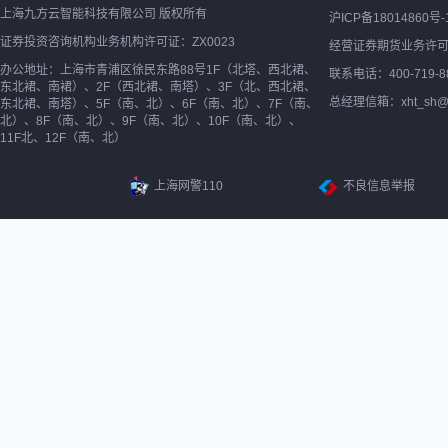
上海九方云智能科技有限公司 版权所有
沪ICP备18014860号-
证券投资咨询机构业务机构许可证：ZX0023
经营证券期货业务许
办公地址：上海市青浦区徐民东路88号1F（北塔、西北裙、
联系电话：400-719-8
东北裙、南裙）、2F（西北裙、南塔）、3F（北、西北裙、
总经理信箱：xht_sh@ne
东北裙、南塔）、5F（南、北）、6F（南、北）、7F（南、
北）、8F（南、北）、9F（南、北）、10F（南、北）、
11F北、12F（南、北）
上海网警110
不良信息举报