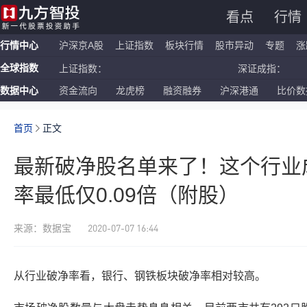
看点
行情
行情中心
沪深京A股
上证指数
板块行情
股市异动
专题
涨
全球指数
上证指数：
深证成指：
数据中心
资金流向
龙虎榜
融资融券
沪深港通
比价数
恒生指数：
国企指数：
纳斯达克ETF：
标普500ETF：
首页
正文
最新破净股名单来了！这个行业
率最低仅0.09倍（附股）
2020-07-07 16:44
来源：数据宝
从行业破净率看，银行、钢铁板块破净率相对较高。