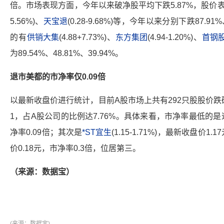
倍。市场表现方面，今年以来破净股平均下跌5.87%，股价
5.56%)、
天宝退
(0.28-9.68%)等，今年以来分别下跌87.91
的有
供销大集
(4.88+7.73%)、
东方集团
(4.94-1.20%)、
首钢
为89.54%、48.81%、39.94%。
退市美都
的市净率仅0.09倍
以最新收盘价进行统计，目前A股市场上共有292只股股价
1，占A股公司的比例达7.76%。具体来看，市净率最低的是
净率0.09倍；其次是
*ST宜生
(1.15-1.71%)，最新收盘价1.
价0.18元，市净率0.3倍，位居第三。
（来源：数据宝）
(来源：
数据宝)