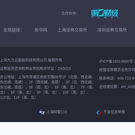
合作伙伴：
友情链接：
新华网
上海证券交易所
深圳证券交易所
上海九方云智能科技有限公司 版权所有
沪ICP备18014860号-
证券投资咨询机构业务机构许可证：ZX0023
经营证券期货业务许
办公地址：上海市青浦区徐民东路88号1F（北塔、西北裙、
联系电话：400-719-8
东北裙、南裙）、2F（西北裙、南塔）、3F（北、西北裙、
总经理信箱：xht_sh@ne
东北裙、南塔）、5F（南、北）、6F（南、北）、7F（南、
北）、8F（南、北）、9F（南、北）、10F（南、北）、
11F北、12F（南、北）
上海网警110
不良信息举报