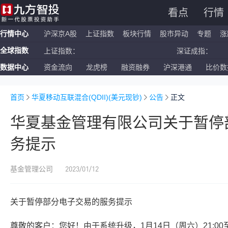
看点
行情
行情中心
沪深京A股
上证指数
板块行情
股市异动
专题
涨
全球指数
上证指数：
深证成指：
数据中心
资金流向
龙虎榜
融资融券
沪深港通
比价数
恒生指数：
国企指数：
纳斯达克ETF：
标普500ETF：
首页
华夏移动互联混合(QDII)(美元现钞)
公告
正文
华夏基金管理有限公司关于暂停
务提示
2023/01/12
基金管理公司
关于暂停部分电子交易的服务提示
尊敬的客户：您好！由于系统升级，1月14日（周六）21:00至