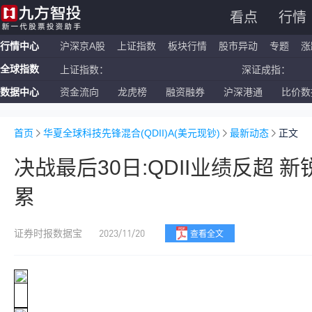
看点
行情
行情中心
沪深京A股
上证指数
板块行情
股市异动
专题
涨
全球指数
上证指数：
深证成指：
数据中心
资金流向
龙虎榜
融资融券
沪深港通
比价数
恒生指数：
国企指数：
纳斯达克ETF：
标普500ETF：
首页
华夏全球科技先锋混合(QDII)A(美元现钞)
最新动态
正文
决战最后30日:QDII业绩反超 
累
2023/11/20
证券时报数据宝
查看全文