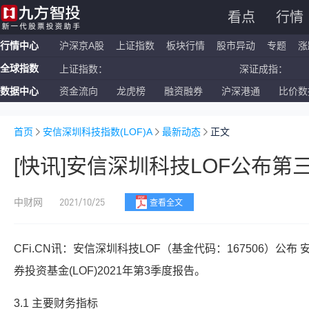
看点
行情
行情中心
沪深京A股
上证指数
板块行情
股市异动
专题
涨
全球指数
上证指数：
深证成指：
数据中心
资金流向
龙虎榜
融资融券
沪深港通
比价数
恒生指数：
国企指数：
纳斯达克ETF：
标普500ETF：
首页
安信深圳科技指数(LOF)A
最新动态
正文
[快讯]安信深圳科技LOF公布第
2021/10/25
中财网
查看全文
CFi.CN讯：安信深圳科技LOF（基金代码：167506）公
券投资基金(LOF)2021年第3季度报告。
3.1 主要财务指标