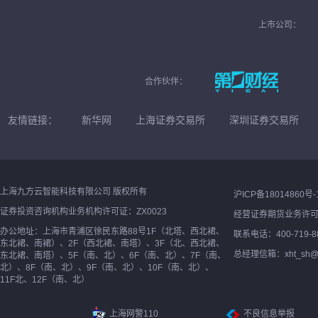
上市公司：
合作伙伴：
友情链接：
新华网
上海证券交易所
深圳证券交易所
上海九方云智能科技有限公司 版权所有
沪ICP备18014860号-
证券投资咨询机构业务机构许可证：ZX0023
经营证券期货业务许
办公地址：上海市青浦区徐民东路88号1F（北塔、西北裙、
联系电话：400-719-8
东北裙、南裙）、2F（西北裙、南塔）、3F（北、西北裙、
总经理信箱：xht_sh@ne
东北裙、南塔）、5F（南、北）、6F（南、北）、7F（南、
北）、8F（南、北）、9F（南、北）、10F（南、北）、
11F北、12F（南、北）
上海网警110
不良信息举报