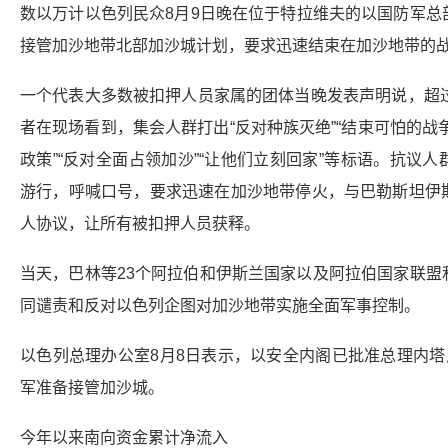
数以万计以色列民众8月9日晚在位于特拉维夫的以国防军总
接管加沙地带北部加沙城计划，要求迅速结束在加沙地带的
一个代表大多数被扣押人员家属的团体当晚发表声明说，超过
者在现场看到，集会人群打出“反对种族灭绝”“结束可怕的战争
政策”“反对全面占领加沙”“让他们立刻回家”等标语。抗议
游行，呼喊口号，要求迅速在加沙地带停火，与巴勒斯坦伊
人协议，让所有被扣押人员获释。
当天，巴林等23个阿拉伯和伊斯兰国家以及阿拉伯国家联盟
同谴责和反对以色列企图对加沙地带实施全面军事控制。
以色列总理办公室8月8日表示，以安全内阁已批准总理内塔
军准备接管加沙城。
今年以来南向资金累计净流入