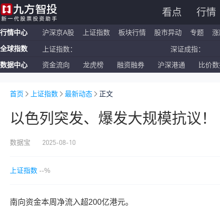
看点
行情
行情中心
沪深京A股
上证指数
板块行情
股市异动
专题
涨
全球指数
上证指数：
深证成指：
数据中心
资金流向
龙虎榜
融资融券
沪深港通
比价数
恒生指数：
国企指数：
纳斯达克ETF：
标普500ETF：
首页
上证指数
最新动态
正文
以色列突发、爆发大规模抗议！
2025-08-10
数据宝
上证指数
--%
南向资金本周净流入超200亿港元。