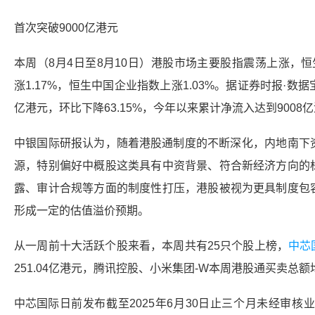
首次突破9000亿港元
本周（8月4日至8月10日）港股市场主要股指震荡上涨，
恒
涨1.17%，恒生中国企业指数上涨1.03%。据证券时报·数据
亿港元，环比下降63.15%，今年以来累计净流入达到9008
中银国际研报认为，随着
港股通
制度的不断深化，内地南下
源，特别偏好中概股这类具有中资背景、符合
新经济
方向的
露、审计合规等方面的制度性打压，港股被视为更具制度包
形成一定的估值溢价预期。
从一周前十大活跃个股来看，本周共有25只个股上榜，
中芯
251.04亿港元，
腾讯控股
、小米集团-W本周
港股通
买卖总额
中芯国际
日前发布截至2025年6月30日止三个月未经审核