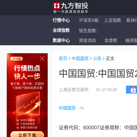
行情中心
沪深京A股
上证指数
板块
全球指数
恒生指数：
数据中心
资金流向
龙虎榜
融资
纳斯达克ETF：
上证指数：
首页
中国国贸
公告
正文
中国国贸:中国国贸
04-29 00:00
上海证券交易所
中国国贸
--%
证券代码：600007证券简称：中国国