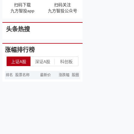
扫码下载
扫码关注
九方智投app
九方智投公众号
头条热搜
涨幅排行榜
上证A股
深证A股
科创板
排名
股票名称
最新价
涨跌幅
股圈