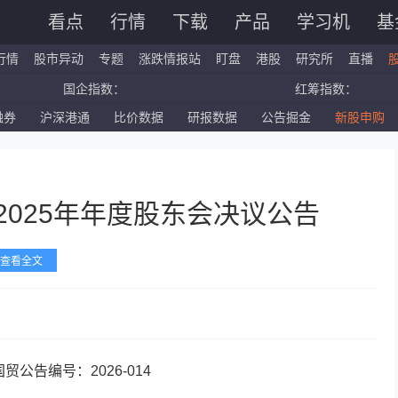
看点
行情
下载
产品
学习机
基
行情
股市异动
专题
涨跌情报站
盯盘
港股
研究所
直播
国企指数：
红筹指数：
融券
沪深港通
比价数据
研报数据
公告掘金
新股申购
标普500ETF：
道琼斯ETF：
深证成指：
创业板指：
2025年年度股东会决议公告
查看全文
贸公告编号：2026-014