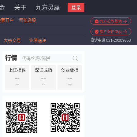
金
关于
九方灵犀
登录
股票开户
智能选股
九方投教基地
用户保护中心
大宗交易
业绩速递
投诉电话 021-20289058
行情
上证指数
深证成指
创业板指
--
--
--
--
--
--