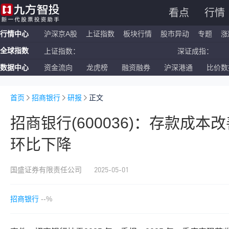
看点
行情
行情中心
沪深京A股
上证指数
板块行情
股市异动
专题
涨
全球指数
上证指数：
深证成指：
数据中心
资金流向
龙虎榜
融资融券
沪深港通
比价数
恒生指数：
国企指数：
纳斯达克ETF：
标普500ETF：
首页
招商银行
研报
正文
招商银行(600036)：存款成本
环比下降
2025-05-01
国盛证券有限责任公司
招商银行
--%