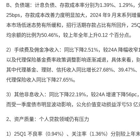
B、负债端：计息负债、存款成本率分别为1.39%、1.29%，分
25bps，存款成本改善力度明显加大，2024 年9 月末系
本市场低迷态势有所缓和，招行活期存款占比有所回升，25Q
均余额的比例为50.46%，较上年全年上升0.12 个百分点。
2）手续费及佣金净收入：同比下降2.51%，较24A 降幅收
以及代理保险基金费率政策调整影响逐渐减退，具体来看，财富
其中代理基金、理财、信托收入同比增长27.68%、39.47%
代理保险收入同比下降27.65%。
3）其他非息收入：同比下降22.19%，较24A 增速下降56p
而受一季度债市明显波动影响，公允价值变动损益浮亏53 亿
2、资产质量：个人贷款领域仍有压力
1）25Q1 不良率（0.94%）、关注率（1.36%）分别较上年