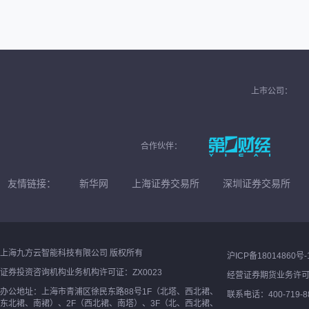
上市公司：
合作伙伴：
友情链接：
新华网
上海证券交易所
深圳证券交易所
上海九方云智能科技有限公司 版权所有
沪ICP备18014860号-
证券投资咨询机构业务机构许可证：ZX0023
经营证券期货业务许
办公地址：上海市青浦区徐民东路88号1F（北塔、西北裙、
联系电话：400-719-8
东北裙、南裙）、2F（西北裙、南塔）、3F（北、西北裙、