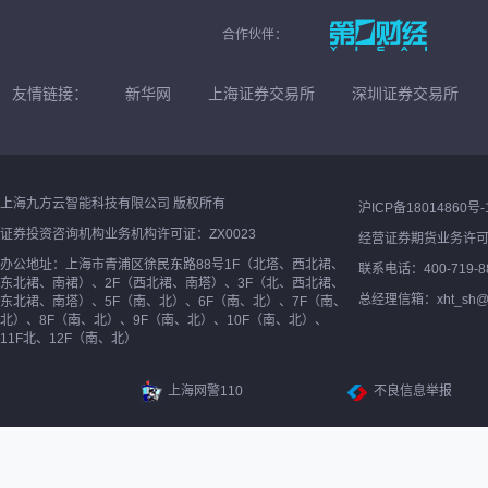
合作伙伴：
友情链接：
新华网
上海证券交易所
深圳证券交易所
上海九方云智能科技有限公司 版权所有
沪ICP备18014860号-
证券投资咨询机构业务机构许可证：ZX0023
经营证券期货业务许
办公地址：上海市青浦区徐民东路88号1F（北塔、西北裙、
联系电话：400-719-8
东北裙、南裙）、2F（西北裙、南塔）、3F（北、西北裙、
总经理信箱：xht_sh@ne
东北裙、南塔）、5F（南、北）、6F（南、北）、7F（南、
北）、8F（南、北）、9F（南、北）、10F（南、北）、
11F北、12F（南、北）
上海网警110
不良信息举报