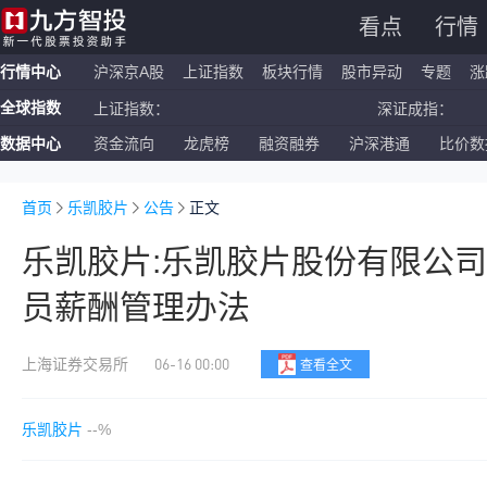
看点
行情
行情中心
沪深京A股
上证指数
板块行情
股市异动
专题
涨
上证指数：
深证成指
全球指数
恒生指数：
国企指数
数据中心
资金流向
龙虎榜
融资融券
沪深港通
比价数
纳斯达克ETF：
标普500
上证指数：
深证成指
首页
乐凯胶片
公告
正文
乐凯胶片:乐凯胶片股份有限公
员薪酬管理办法
06-16 00:00
上海证券交易所
查看全文
乐凯胶片
--%