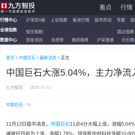
看点
行情
行情中心
沪深京A股
上证指数
板块行情
股市异动
专题
涨
全球指数
恒生指数：
国企指数：
数据中心
资金流向
龙虎榜
融资融券
沪深港通
比价数
纳斯达克ETF：
标普500ETF：
上证指数：
深证成指：
首页
中国巨石
最新动态
正文
中国巨石大涨5.04%，主力净流
2025-11-13
九方智讯
中国巨石
--%
11月13日盘中消息，
中国巨石
11点4分大幅上涨，涨幅5.04
璃玻纤目前为上涨，涨幅1.78%，领涨股中材科技涨幅10.00