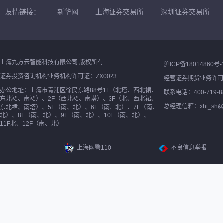
友情链接：
新华网
上海证券交易所
深圳证券交易所
上海九方云智能科技有限公司 版权所有
沪ICP备18014860号-
证券投资咨询机构业务机构许可证：ZX0023
经营证券期货业务许
办公地址：上海市青浦区徐民东路88号1F（北塔、西北裙、
联系电话：400-719-8
东北裙、南裙）、2F（西北裙、南塔）、3F（北、西北裙、
总经理信箱：xht_sh@ne
东北裙、南塔）、5F（南、北）、6F（南、北）、7F（南、
北）、8F（南、北）、9F（南、北）、10F（南、北）、
11F北、12F（南、北）
上海网警110
不良信息举报