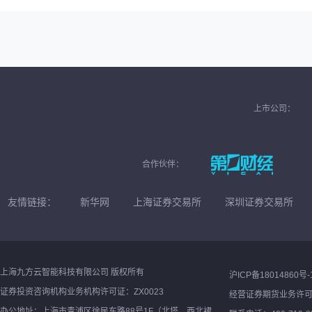
上市公司：
合作伙伴：
友情链接：
新华网
上海证券交易所
深圳证券交易所
上海九方云智能科技有限公司 版权所有
沪ICP备18014860号-
证券投资咨询机构业务机构许可证：ZX0023
经营证券期货业务许
办公地址：上海市青浦区徐民东路88号1F（北塔、西北裙、