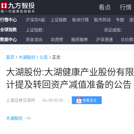
看点
行情
行情中心
沪深京A股
上证指数
板块行情
股市异动
专题
涨
全球指数
上证指数：
深证成指：
数据中心
资金流向
龙虎榜
融资融券
沪深港通
比价数
恒生指数：
国企指数：
纳斯达克ETF：
标普500ETF：
首页
大湖股份
公告
正文
大湖股份:大湖健康产业股份有限
计提及转回资产减值准备的公告
04-08 00:00
上海证券交易所
查看全文
大湖股份
--%