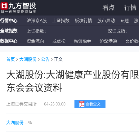
看点
行情
行情中心
沪深京A股
上证指数
板块行情
股市异动
专题
涨
全球指数
上证指数：
深证成指：
数据中心
资金流向
龙虎榜
融资融券
沪深港通
比价数
恒生指数：
国企指数：
纳斯达克ETF：
标普500ETF：
首页
大湖股份
公告
正文
大湖股份:大湖健康产业股份有限
东会会议资料
04-23 00:00
上海证券交易所
查看全文
大湖股份
--%