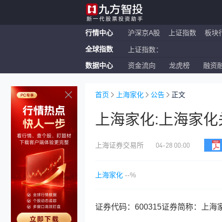
行情中心
沪深京A股
上证指数
板块
全球指数
上证指数：
数据中心
资金流向
龙虎榜
融资
恒生指数：
纳斯达克ETF：
首页
上海家化
公告
正文
上海家化:上海家
04-28 00:00
上海证券交易所
上海家化
--%
证券代码：600315证券简称：上海家