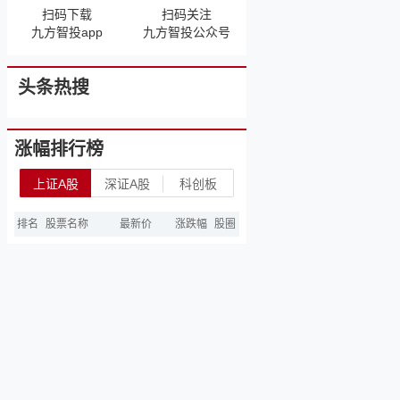
扫码下载
扫码关注
九方智投app
九方智投公众号
头条热搜
涨幅排行榜
上证A股
深证A股
科创板
排名
股票名称
最新价
涨跌幅
股圈