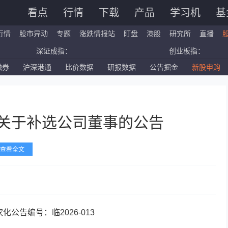
看点
行情
下载
产品
学习机
基
行情
股市异动
专题
涨跌情报站
盯盘
港股
研究所
直播
深证成指：
创业板指：
融券
沪深港通
比价数据
研报数据
公告掘金
新股申购
国企指数：
红筹指数：
标普500ETF：
道琼斯ETF：
化关于补选公司董事的公告
查看全文
化公告编号：临2026-013