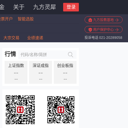
金
关于
九方灵犀
登录
股票开户
智能选股
九方投教基地
用户保护中心
大宗交易
业绩速递
投诉电话 021-20289058
行情
上证指数
深证成指
创业板指
--
--
--
--
--
--