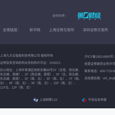
合作伙伴：
友情链接：
新华网
上海证券交易所
深圳证券交易所
上海九方云智能科技有限公司 版权所有
沪ICP备18014860号-
证券投资咨询机构业务机构许可证：ZX0023
经营证券期货业务许
办公地址：上海市青浦区徐民东路88号1F（北塔、西北裙、
联系电话：400-719-8
东北裙、南裙）、2F（西北裙、南塔）、3F（北、西北裙、
总经理信箱：xht_sh@ne
东北裙、南塔）、5F（南、北）、6F（南、北）、7F（南、
北）、8F（南、北）、9F（南、北）、10F（南、北）、
11F北、12F（南、北）
上海网警110
不良信息举报