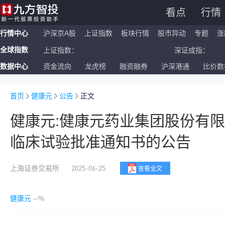
看点
行情
行情中心
沪深京A股
上证指数
板块行情
股市异动
专题
涨
全球指数
上证指数：
深证成指：
数据中心
资金流向
龙虎榜
融资融券
沪深港通
比价数
恒生指数：
国企指数：
纳斯达克ETF：
标普500ETF：
首页
健康元
公告
正文
健康元:健康元药业集团股份有
临床试验批准通知书的公告
2025-06-25
上海证券交易所
查看全文
健康元
--%