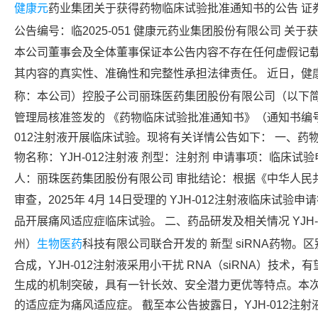
健康元
药业集团关于获得药物临床试验批准通知书的公告 证券代
公告编号：临2025-051
健康元
药业集团股份有限公司 关于
本公司董事会及全体董事保证本公告内容不存在任何虚假记载
其内容的真实性、准确性和完整性承担法律责任。 近日，
健
称：本公司）控股子公司
丽珠医药
集团股份有限公司（以下
管理局核准签发的 《药物临床试验批准通知书》（通知书编号：20
012注射液开展临床试验。现将有关详情公告如下： 一、药
物名称：YJH-012注射液 剂型：注射剂 申请事项：临床试
人：
丽珠医药
集团股份有限公司 审批结论：根据《中华人民
审查，2025年 4月 14日受理的 YJH-012注射液临床试
品开展痛风适应症临床试验。 二、药品研发及相关情况 YJH-
州）
生物医药
科技有限公司联合开发的 新型 siRNA药物
合成，YJH-012注射液采用小干扰 RNA（siRNA）技
生成的机制突破，具有一针长效、安全潜力更优等特点。本次 Y
的适应症为痛风适应症。 截至本公告披露日，YJH-012注