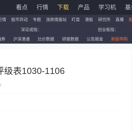
看点
行情
下载
产品
学习机
基
行情
股市异动
专题
涨跌情报站
盯盘
港股
研究所
直播
深证成指：
创业板指：
融券
沪深港通
比价数据
研报数据
公告掘金
新股申购
国企指数：
红筹指数：
标普500ETF：
道琼斯ETF：
表1030-1106
7