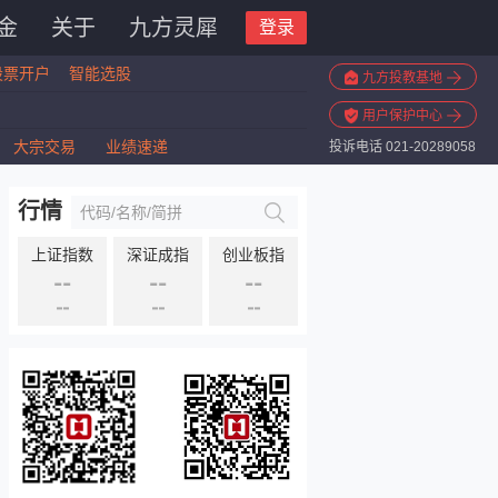
金
关于
九方灵犀
登录
股票开户
智能选股
九方投教基地
用户保护中心
大宗交易
业绩速递
投诉电话 021-20289058
行情
上证指数
深证成指
创业板指
--
--
--
--
--
--