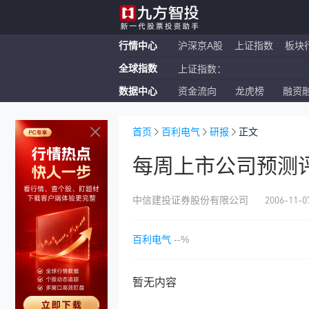
行情中心
沪深京A股
上证指数
板块
全球指数
上证指数：
数据中心
资金流向
龙虎榜
融资
恒生指数：
纳斯达克ETF：
首页
百利电气
研报
正文
每周上市公司预测评级
2006-11-0
中信建投证券股份有限公司
百利电气
--%
暂无内容