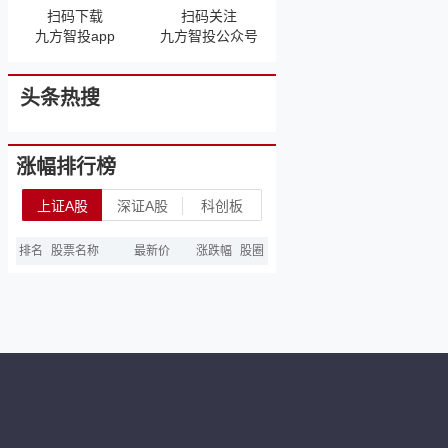
扫码下载
扫码关注
九方智投app
九方智投公众号
头条热搜
涨幅排行榜
上证A股
深证A股
科创板
排名
股票名称
最新价
涨跌幅
股圈