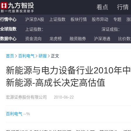
看点
行情
行情中心
沪深京A股
上证指数
板块行情
股市异动
专题
涨
全球指数
上证指数：
深证成指：
数据中心
资金流向
龙虎榜
融资融券
沪深港通
比价数
恒生指数：
国企指数：
纳斯达克ETF：
标普500ETF：
首页
百利电气
研报
正文
新能源与电力设备行业2010年
新能源-高成长决定高估值
2010-06-22
宏源证券股份有限公司
百利电气
--%