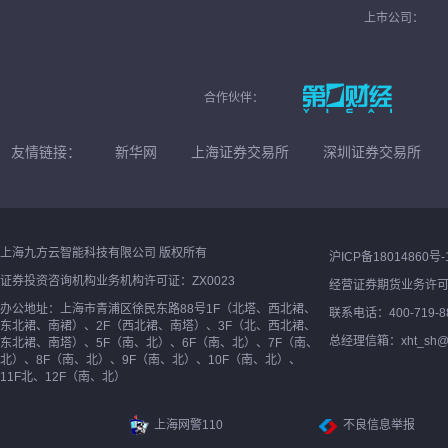
上市公司：
合作伙伴：
友情链接：
新华网
上海证券交易所
深圳证券交易所
上海九方云智能科技有限公司 版权所有
沪ICP备18014860号-
证券投资咨询机构业务机构许可证：ZX0023
经营证券期货业务许
办公地址：上海市青浦区徐民东路88号1F（北塔、西北裙、
联系电话：400-719-8
东北裙、南裙）、2F（西北裙、南塔）、3F（北、西北裙、
总经理信箱：xht_sh@ne
东北裙、南塔）、5F（南、北）、6F（南、北）、7F（南、
北）、8F（南、北）、9F（南、北）、10F（南、北）、
11F北、12F（南、北）
上海网警110
不良信息举报