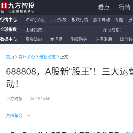
看点
行情
行情中心
沪深京A股
上证指数
板块行情
股市异动
专题
涨
全球指数
上证指数：
深证成指：
数据中心
资金流向
龙虎榜
融资融券
沪深港通
比价数
恒生指数：
国企指数：
纳斯达克ETF：
标普500ETF：
首页
贵州茅台
最新动态
正文
688808，A股新“股王”！三大
动！
05-18 16:50
证券时报
贵州茅台
--%