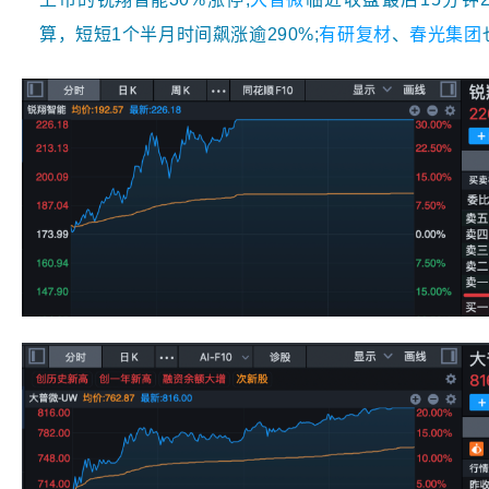
算，短短1个半月时间飙涨逾290%;
有研复材
、
春光集团