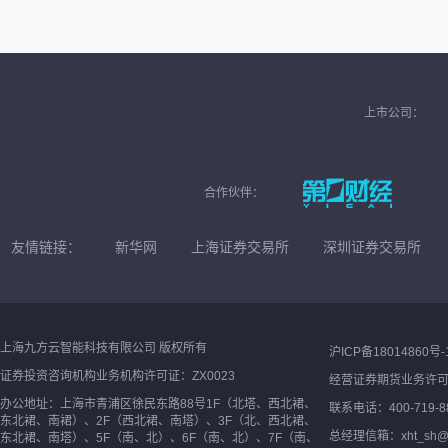
上市公司：
合作伙伴：
友情链接：
新华网
上海证券交易所
深圳证券交易所
上海九方云智能科技有限公司 版权所有
沪ICP备18014860号-
证券投资咨询机构业务机构许可证：ZX0023
经营证券期货业务许
办公地址：上海市青浦区徐民东路88号1F（北塔、西北裙、
联系电话：400-719-8
东北裙、南裙）、2F（西北裙、南塔）、3F（北、西北裙、
总经理信箱：xht_sh@ne
东北裙、南塔）、5F（南、北）、6F（南、北）、7F（南、