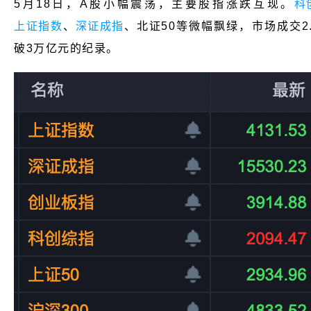
5月18
日，A股小幅震荡，主要股指涨跌互现。
科
上证指数
、
深证成指
、
北证50
等微幅飘绿，市场成交2
破3万亿元的纪录。