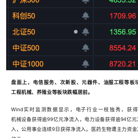
盘面上，电信服务、次新股、元器件、
油服工程
等板
工程机械
、
养殖业
等板块跌幅居前。
Wind实时监测数据显示，
电子
行业一枝独秀，获得
机械设备
获得逾99亿元净流入，
电力设备
获得逾94亿
入，
公用事业
连续9日获得净流入。
医药生物
遭主力资金