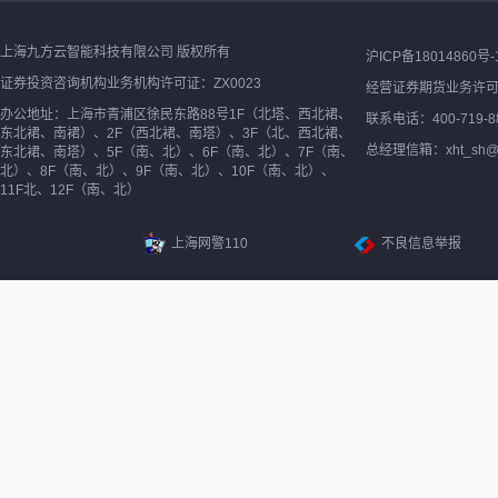
上海九方云智能科技有限公司 版权所有
沪ICP备18014860号-
证券投资咨询机构业务机构许可证：ZX0023
经营证券期货业务许
办公地址：上海市青浦区徐民东路88号1F（北塔、西北裙、
联系电话：400-719-8
东北裙、南裙）、2F（西北裙、南塔）、3F（北、西北裙、
总经理信箱：xht_sh@ne
东北裙、南塔）、5F（南、北）、6F（南、北）、7F（南、
北）、8F（南、北）、9F（南、北）、10F（南、北）、
11F北、12F（南、北）
上海网警110
不良信息举报