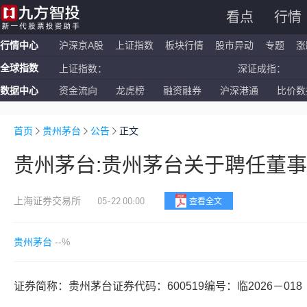
看点
行情
行情中心
沪深京A股
上证指数
板块行情
股市异动
专题
涨
全球指数
上证指数：
深证成指：
数据中心
资金流向
龙虎榜
融资融券
沪深港通
比价数
恒生指数：
国企指数：
纳斯达克ETF：
标普500ETF：
首页
贵州茅台
公告
正文
贵州茅台:贵州茅台关于聘任董
05-22 00:00
上海证券交易所
查看全文
贵州茅台
--%
证券简称：贵州茅台证券代码：600519编号：临2026－018