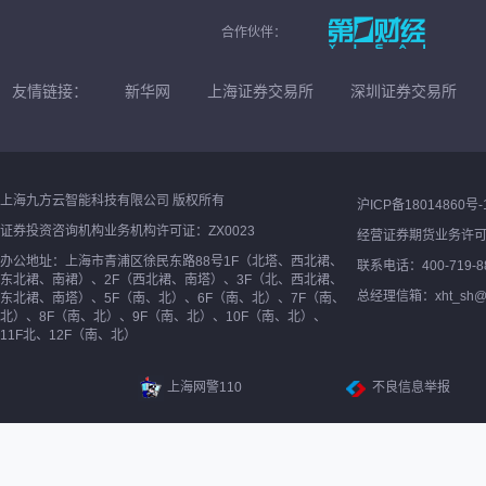
合作伙伴：
友情链接：
新华网
上海证券交易所
深圳证券交易所
上海九方云智能科技有限公司 版权所有
沪ICP备18014860号-
证券投资咨询机构业务机构许可证：ZX0023
经营证券期货业务许
办公地址：上海市青浦区徐民东路88号1F（北塔、西北裙、
联系电话：400-719-8
东北裙、南裙）、2F（西北裙、南塔）、3F（北、西北裙、
总经理信箱：xht_sh@ne
东北裙、南塔）、5F（南、北）、6F（南、北）、7F（南、
北）、8F（南、北）、9F（南、北）、10F（南、北）、
11F北、12F（南、北）
上海网警110
不良信息举报