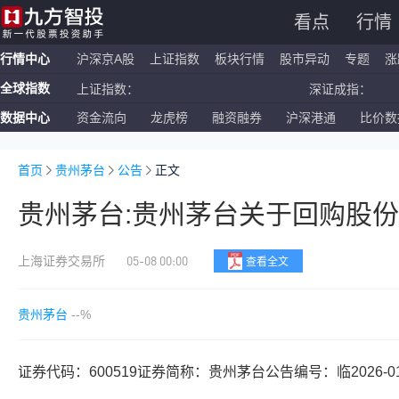
看点
行情
行情中心
沪深京A股
上证指数
板块行情
股市异动
专题
涨
全球指数
上证指数：
深证成指：
数据中心
资金流向
龙虎榜
融资融券
沪深港通
比价数
恒生指数：
国企指数：
纳斯达克ETF：
标普500ETF：
首页
贵州茅台
公告
正文
贵州茅台:贵州茅台关于回购股
05-08 00:00
上海证券交易所
查看全文
贵州茅台
--%
证券代码：600519证券简称：贵州茅台公告编号：临2026-0