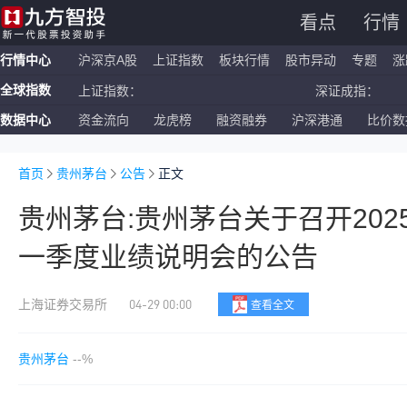
看点
行情
行情中心
沪深京A股
上证指数
板块行情
股市异动
专题
涨
全球指数
上证指数：
深证成指：
数据中心
资金流向
龙虎榜
融资融券
沪深港通
比价数
恒生指数：
国企指数：
纳斯达克ETF：
标普500ETF：
首页
贵州茅台
公告
正文
贵州茅台:贵州茅台关于召开2025
一季度业绩说明会的公告
04-29 00:00
上海证券交易所
查看全文
贵州茅台
--%