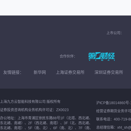
上市公司：
合作伙伴：
友情链接：
新华网
上海证券交易所
深圳证券交易所
上海九方云智能科技有限公司 版权所有
沪ICP备18014860号-
证券投资咨询机构业务机构许可证：ZX0023
经营证券期货业务许
办公地址：上海市青浦区徐民东路88号1F（北塔、西北裙、
联系电话：400-719-8
东北裙、南裙）、2F（西北裙、南塔）、3F（北、西北裙、
总经理信箱：xht_sh@ne
东北裙、南塔）、5F（南、北）、6F（南、北）、7F（南、