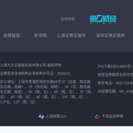
合作伙伴：
友情链接：
新华网
上海证券交易所
深圳证券交易所
上海九方云智能科技有限公司 版权所有
沪ICP备18014860号-
证券投资咨询机构业务机构许可证：ZX0023
经营证券期货业务许
办公地址：上海市青浦区徐民东路88号1F（北塔、西北裙、
联系电话：400-719-8
东北裙、南裙）、2F（西北裙、南塔）、3F（北、西北裙、
总经理信箱：xht_sh@ne
东北裙、南塔）、5F（南、北）、6F（南、北）、7F（南、
北）、8F（南、北）、9F（南、北）、10F（南、北）、
11F北、12F（南、北）
上海网警110
不良信息举报