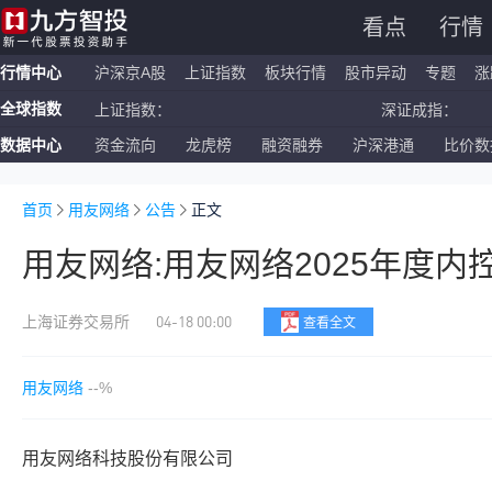
看点
行情
行情中心
沪深京A股
上证指数
板块行情
股市异动
专题
涨
全球指数
上证指数：
深证成指：
数据中心
资金流向
龙虎榜
融资融券
沪深港通
比价数
恒生指数：
国企指数：
纳斯达克ETF：
标普500ETF：
首页
用友网络
公告
正文
用友网络:用友网络2025年度内
04-18 00:00
上海证券交易所
查看全文
用友网络
--%
用友网络科技股份有限公司