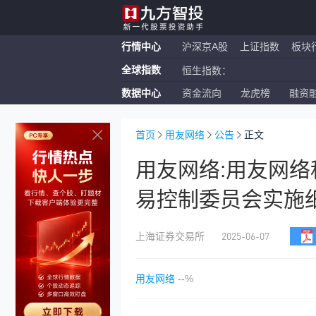
行情中心
沪深京A股
上证指数
板块
全球指数
恒生指数：
数据中心
资金流向
龙虎榜
融资
纳斯达克ETF：
上证指数：
首页
用友网络
公告
正文
用友网络:用友网
易控制委员会实施细
2025-06-07
上海证券交易所
用友网络
--%