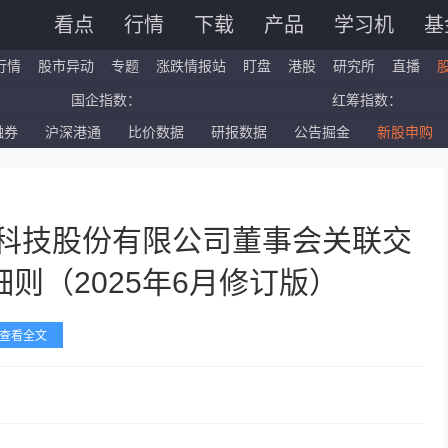
看点
行情
下载
产品
学习机
基
行情
股市异动
专题
涨跌情报站
盯盘
港股
研究所
直播
国企指数：
红筹指数：
融券
沪深港通
比价数据
研报数据
公告掘金
新股申购
标普500ETF：
道琼斯ETF：
深证成指：
创业板指：
络科技股份有限公司董事会关联交
则（2025年6月修订版）
查看全文