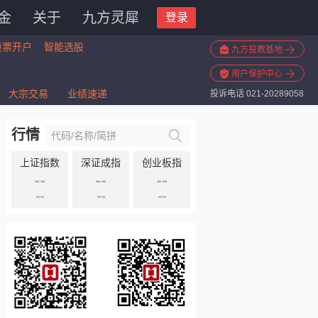
金
关于
九方灵犀
登录
股票开户
智能选股
九方投教基地
用户保护中心
大宗交易
业绩速递
投诉电话 021-20289058
行情
上证指数
深证成指
创业板指
--
--
--
--
--
--