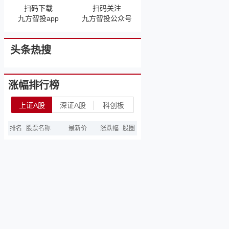
扫码下载
扫码关注
九方智投app
九方智投公众号
头条热搜
涨幅排行榜
上证A股
深证A股
科创板
排名
股票名称
最新价
涨跌幅
股圈