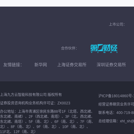
上市公司：
合作伙伴：
友情链接：
新华网
上海证券交易所
深圳证券交易所
上海九方云智能科技有限公司 版权所有
沪ICP备18014860号-
证券投资咨询机构业务机构许可证：ZX0023
经营证券期货业务许
办公地址：上海市青浦区徐民东路88号1F（北塔、西北裙、
联系电话：400-719-8
东北裙、南裙）、2F（西北裙、南塔）、3F（北、西北裙、
总经理信箱：xht_sh@ne
东北裙、南塔）、5F（南、北）、6F（南、北）、7F（南、
北）、8F（南、北）、9F（南、北）、10F（南、北）、
11F北、12F（南、北）