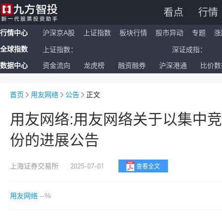
看点
行情
行情中心
沪深京A股
上证指数
板块行情
股市异动
专题
涨
全球指数
上证指数：
深证成指：
数据中心
资金流向
龙虎榜
融资融券
沪深港通
比价数
恒生指数：
国企指数：
纳斯达克ETF：
标普500ETF：
首页
用友网络
公告
正文
用友网络:用友网络关于以集中
份的进展公告
2025-07-01
上海证券交易所
查看全文
用友网络
--%