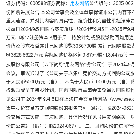
证券代码：600588证券简称：
用友网络
公告编号：2025-06
份回购进展公告 本公司董事会及全体董事保证本公告内容不
重大遗漏，并对其内容的真实性、准确性和完整性承担法律责
披露日2024/9/5 回购方案实施期限2024年9月5日~2025年9
万元 □减少注册资本 √用于员工持股计划或股权激励回购用途
价值及股东权益累计已回购股数3336790股 累计已回购股数占
额3826.8622万元 实际回购价格区间9.87元/股~18.44元
技股份有限公司（以下简称“
用友网络
”或“公司”）于2024
会议，审议通过了《公司关于以集中竞价交易方式回购公司
于人民币5000万元（含），不高于人民币10000万元（含
权激励或员工持股计划，回购期限自董事会审议通过回购股份
见公司于 2024年 9月 5日在上海证券交易所网站（www.sse.c
集中竞价交易方式回购股份的报告书》（编号：临2024-062）
价交易方式实施了首次回购，具体情况详见《
用友网络
关于
份的公告》（编号：临2024-067）。 二、回购股份的进