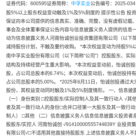
证券代码：600595证券简称：
中孚实业
公告编号：2025-034
股5%以上股东权益变动触及1%及5%刻度的 提示性公告 
保证向本公司提供的信息真实、准确、完整，没有虚假记载、
事会及全体董事保证公告内容与信息披露义务人提供的信息一致
动为信息披露义务人河南怡诚创业投资集团有限公司（以下简
减持股份计划，不触及要约收购。 *本次权益变动为持股5
南
中孚实业
股份有限公司（以下简称“公司”）控股股东、实
结构及持续经营产生重大影响。 *本次权益变动前，怡诚创投持有
股，占公司总股本的6.74%；本次权益变动后，怡诚创投持有公司
占公司总股本的5.00%。 *2025年6月11日，怡诚创投通过大
股份，其权益变动同时触及1%及5%刻度情形。 一、信息
（一）身份类别 □控股股东/实际控制人及其一致行动人 √其
者及其一致行动人的身份□合并口径第一大股东及其一致行
制人） □其他 （二）信息披露义务人信息信息披露义投资者
股股东/实控人 河南怡诚创 √91410000555744839Y 
有限公司√□不适用其他直接持股股东 上述信息披露义务人