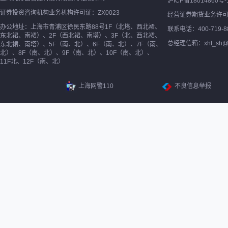
沪ICP备18014860号-
证券投资咨询机构业务机构许可证：ZX0023
经营证券期货业务许
办公地址：上海市青浦区徐民东路88号1F（北塔、西北裙、
联系电话：400-719-8
东北裙、南裙）、2F（西北裙、南塔）、3F（北、西北裙、
总经理信箱：xht_sh@ne
东北裙、南塔）、5F（南、北）、6F（南、北）、7F（南、
北）、8F（南、北）、9F（南、北）、10F（南、北）、
11F北、12F（南、北）
上海网警110
不良信息举报