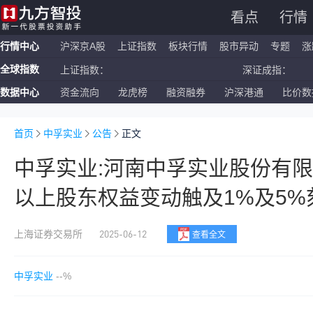
看点
行情
行情中心
沪深京A股
上证指数
板块行情
股市异动
专题
涨
全球指数
上证指数：
深证成指：
数据中心
资金流向
龙虎榜
融资融券
沪深港通
比价数
恒生指数：
国企指数：
纳斯达克ETF：
标普500ETF：
首页
中孚实业
公告
正文
中孚实业:河南中孚实业股份有限
以上股东权益变动触及1%及5
2025-06-12
上海证券交易所
查看全文
中孚实业
--%