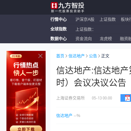
行情中心
沪深京A股
上证指数
板块
全球指数
上证指数：
数据中心
资金流向
龙虎榜
融资
恒生指数：
纳斯达克ETF：
首页
信达地产
公告
正文
信达地产:信达地
时）会议决议公告
05-13 00:00
上海证券交易所
信达地产
--%