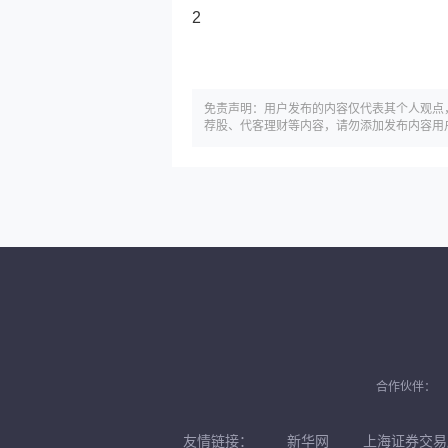
2
免责声明：用户发布的内容仅代表其个人观点
荐股、代客理财等内容，请勿添加发布内容用
合作伙伴：
友情链接：
新华网
上海证券交易