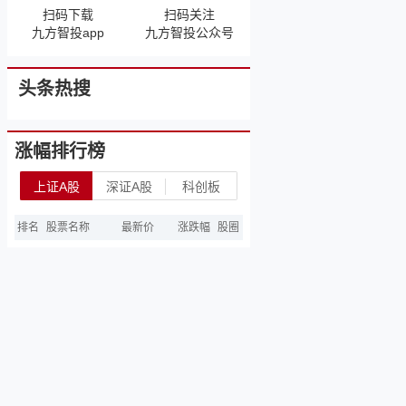
扫码下载
扫码关注
九方智投app
九方智投公众号
头条热搜
涨幅排行榜
上证A股
深证A股
科创板
排名
股票名称
最新价
涨跌幅
股圈