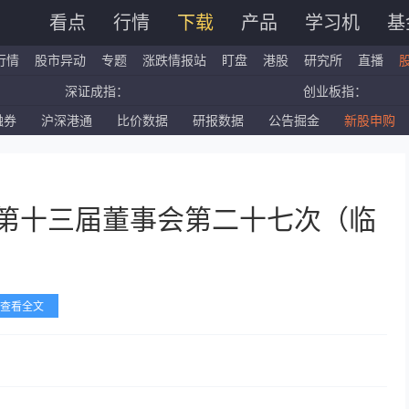
看点
行情
下载
产品
学习机
基
行情
股市异动
专题
涨跌情报站
盯盘
港股
研究所
直播
深证成指：
创业板指：
融券
沪深港通
比价数据
研报数据
公告掘金
新股申购
国企指数：
红筹指数：
标普500ETF：
道琼斯ETF：
产第十三届董事会第二十七次（临
查看全文