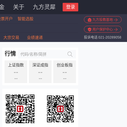
金
关于
九方灵犀
登录
股票开户
智能选股
九方投教基地
用户保护中心
大宗交易
业绩速递
投诉电话 021-20289058
行情
上证指数
深证成指
创业板指
--
--
--
--
--
--