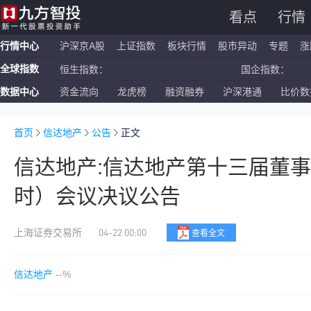
看点
行情
行情中心
沪深京A股
上证指数
板块行情
股市异动
专题
涨
全球指数
恒生指数：
国企指数：
数据中心
资金流向
龙虎榜
融资融券
沪深港通
比价数
纳斯达克ETF：
标普500ETF：
上证指数：
深证成指：
首页
信达地产
公告
正文
信达地产:信达地产第十三届董
时）会议决议公告
04-22 00:00
上海证券交易所
查看全文
信达地产
--%