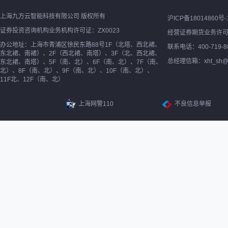
上海九方云智能科技有限公司 版权所有
沪ICP备18014860号-
证券投资咨询机构业务机构许可证：ZX0023
经营证券期货业务许
办公地址：上海市青浦区徐民东路88号1F（北塔、西北裙、
联系电话：400-719-8
东北裙、南裙）、2F（西北裙、南塔）、3F（北、西北裙、
总经理信箱：xht_sh@ne
东北裙、南塔）、5F（南、北）、6F（南、北）、7F（南、
北）、8F（南、北）、9F（南、北）、10F（南、北）、
11F北、12F（南、北）
上海网警110
不良信息举报