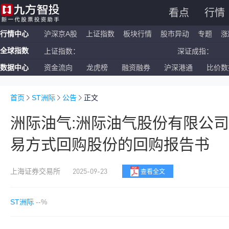
看点
行情
行情中心
沪深京A股
上证指数
板块行情
股市异动
专题
涨
全球指数
上证指数：
深证成指：
数据中心
资金流向
龙虎榜
融资融券
沪深港通
比价数
恒生指数：
国企指数：
纳斯达克ETF：
标普500ETF：
首页
ST洲际
公告
正文
洲际油气:洲际油气股份有限公
易方式回购股份的回购报告书
2025-09-23
上海证券交易所
查看全文
ST洲际
--%