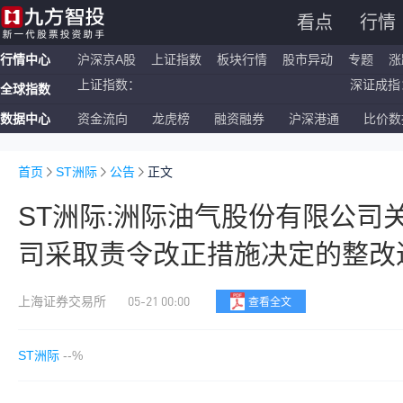
看点
行情
行情中心
沪深京A股
上证指数
板块行情
股市异动
专题
涨
全球指数
恒生指数：
国企指数：
数据中心
资金流向
龙虎榜
融资融券
沪深港通
比价数
纳斯达克ETF：
标普500ETF：
上证指数：
深证成指：
首页
ST洲际
公告
正文
ST洲际:洲际油气股份有限公司
司采取责令改正措施决定的整改
05-21 00:00
上海证券交易所
查看全文
ST洲际
--%