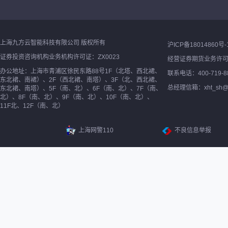
上海九方云智能科技有限公司 版权所有
沪ICP备18014860号-
证券投资咨询机构业务机构许可证：ZX0023
经营证券期货业务许
办公地址：上海市青浦区徐民东路88号1F（北塔、西北裙、
联系电话：400-719-8
东北裙、南裙）、2F（西北裙、南塔）、3F（北、西北裙、
总经理信箱：xht_sh@ne
东北裙、南塔）、5F（南、北）、6F（南、北）、7F（南、
北）、8F（南、北）、9F（南、北）、10F（南、北）、
11F北、12F（南、北）
上海网警110
不良信息举报