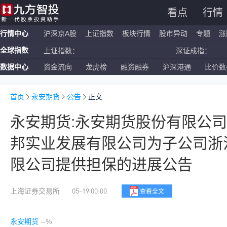
看点
行情
行情中心
沪深京A股
上证指数
板块行情
股市异动
专题
涨
全球指数
上证指数：
深证成指：
数据中心
资金流向
龙虎榜
融资融券
沪深港通
比价数
恒生指数：
国企指数：
纳斯达克ETF：
标普500ETF：
首页
永安期货
公告
正文
永安期货:永安期货股份有限公
邦实业发展有限公司为子公司浙
限公司提供担保的进展公告
05-19 00:00
上海证券交易所
查看全文
永安期货
--%