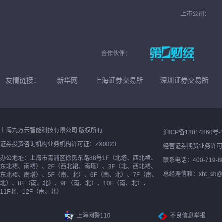
上市公司：
合作伙伴：
友情链接：
新华网
上海证券交易所
深圳证券交易所
上海九方云智能科技有限公司 版权所有
沪ICP备18014860号-
证券投资咨询机构业务机构许可证：ZX0023
经营证券期货业务许
办公地址：上海市青浦区徐民东路88号1F（北塔、西北裙、
联系电话：400-719-8
东北裙、南裙）、2F（西北裙、南塔）、3F（北、西北裙、
总经理信箱：xht_sh@ne
东北裙、南塔）、5F（南、北）、6F（南、北）、7F（南、
北）、8F（南、北）、9F（南、北）、10F（南、北）、
11F北、12F（南、北）
上海网警110
不良信息举报