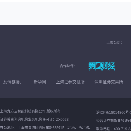
上市公司：
合作伙伴：
友情链接：
新华网
上海证券交易所
深圳证券交易所
上海九方云智能科技有限公司 版权所有
沪ICP备18014860号-
证券投资咨询机构业务机构许可证：ZX0023
经营证券期货业务许
办公地址：上海市青浦区徐民东路88号1F（北塔、西北裙、
联系电话：400-719-8