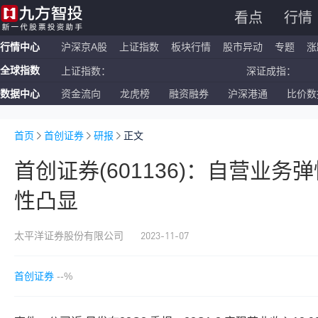
看点
行情
行情中心
沪深京A股
上证指数
板块行情
股市异动
专题
涨
全球指数
上证指数：
深证成指：
数据中心
资金流向
龙虎榜
融资融券
沪深港通
比价数
恒生指数：
国企指数：
纳斯达克ETF：
标普500ETF：
首页
首创证券
研报
正文
首创证券(601136)：自营业务
性凸显
2023-11-07
太平洋证券股份有限公司
首创证券
--%