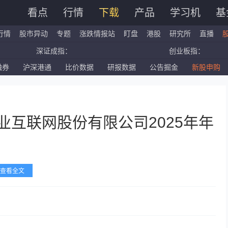
看点
行情
下载
产品
学习机
基
行情
股市异动
专题
涨跌情报站
盯盘
港股
研究所
直播
深证成指：
创业板指：
融券
沪深港通
比价数据
研报数据
公告掘金
新股申购
国企指数：
红筹指数：
标普500ETF：
道琼斯ETF：
业互联网股份有限公司2025年年
查看全文