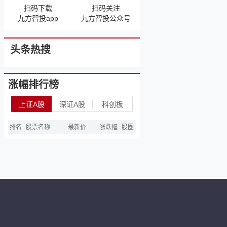
扫码下载
扫码关注
九方智投app
九方智投公众号
头条热搜
涨幅排行榜
上证A股
深证A股
科创板
排名
股票名称
最新价
涨跌幅
股圈