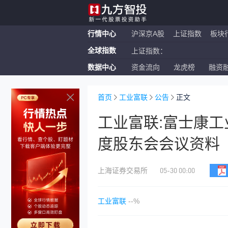
行情中心
沪深京A股
上证指数
板块
全球指数
上证指数：
数据中心
资金流向
龙虎榜
融资
恒生指数：
纳斯达克ETF：
首页
工业富联
公告
正文
工业富联:富士康工
度股东会会议资料
05-30 00:00
上海证券交易所
工业富联
--%