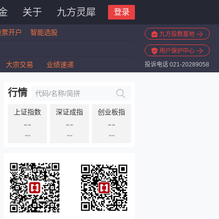
金
关于
九方灵犀
登录
股票开户
智能选股
九方投教基地
用户保护中心
大宗交易
业绩速递
投诉电话 021-20289058
行情
上证指数
深证成指
创业板指
--
--
--
--
--
--