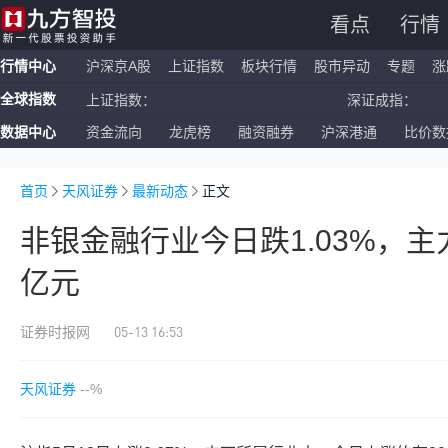
看点
行情
行情中心
沪深京A股
上证指数
板块行情
股市异动
专题
涨
全球指数
上证指数：
深证成指：
数据中心
资金流向
龙虎榜
融资融券
沪深港通
比价数
恒生指数：
国企指数：
纳斯达克ETF：
标普500ETF：
首页
天风证券
最新动态
正文
非银金融行业今日跌1.03%，主力
亿元
05-13 16:53
证券时报网
天风证券
--%