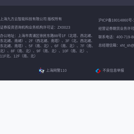
上海九方云智能科技有限公司 版权所有
沪ICP备18014860号-
证券投资咨询机构业务机构许可证：ZX0023
经营证券期货业务许
办公地址：上海市青浦区徐民东路88号1F（北塔、西北裙、
联系电话：400-719-8
东北裙、南裙）、2F（西北裙、南塔）、3F（北、西北裙、
总经理信箱：xht_sh@ne
东北裙、南塔）、5F（南、北）、6F（南、北）、7F（南、
北）、8F（南、北）、9F（南、北）、10F（南、北）、
11F北、12F（南、北）
上海网警110
不良信息举报