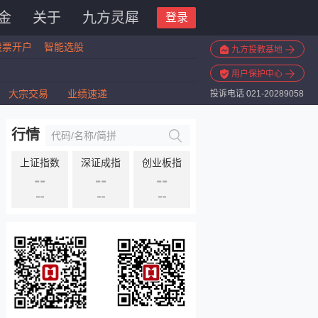
金
关于
九方灵犀
登录
股票开户
智能选股
九方投教基地
用户保护中心
大宗交易
业绩速递
投诉电话 021-20289058
行情
上证指数
深证成指
创业板指
--
--
--
--
--
--