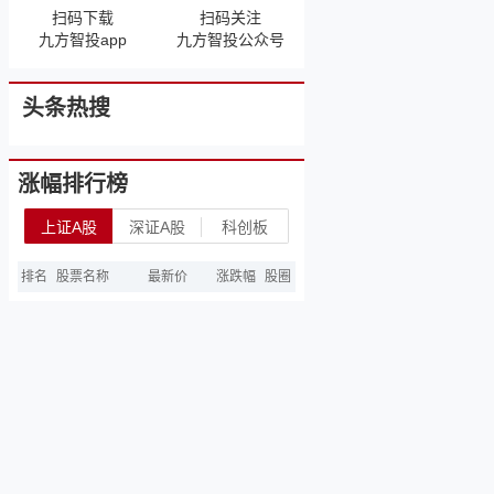
扫码下载
扫码关注
九方智投app
九方智投公众号
头条热搜
涨幅排行榜
上证A股
深证A股
科创板
排名
股票名称
最新价
涨跌幅
股圈