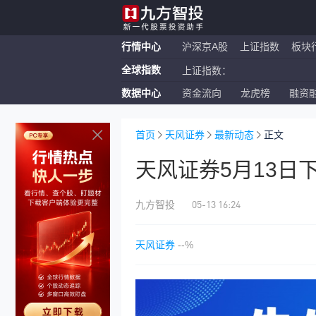
行情中心
沪深京A股
上证指数
板块
全球指数
上证指数：
数据中心
资金流向
龙虎榜
融资
恒生指数：
纳斯达克ETF：
首页
天风证券
最新动态
正文
天风证券5月13日
05-13 16:24
九方智投
天风证券
--%