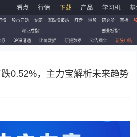
看点
行情
下载
产品
学习机
基
行情
股市异动
专题
涨跌情报站
盯盘
港股
研究所
直播
深证成指：
创业板指：
融券
沪深港通
比价数据
研报数据
公告掘金
新股申购
国企指数：
红筹指数：
标普500ETF：
道琼斯ETF：
下跌0.52%，主力宝解析未来趋势