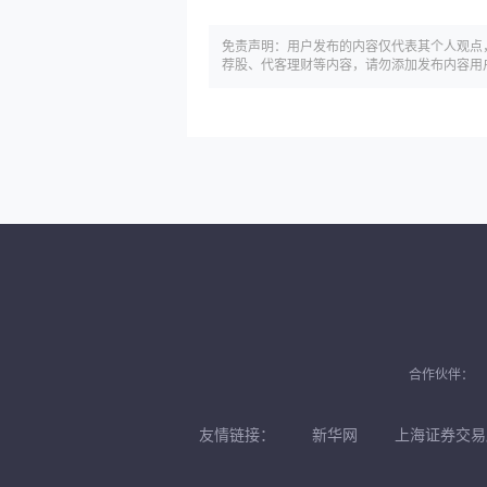
免责声明：用户发布的内容仅代表其个人观点
荐股、代客理财等内容，请勿添加发布内容用
合作伙伴：
友情链接：
新华网
上海证券交易