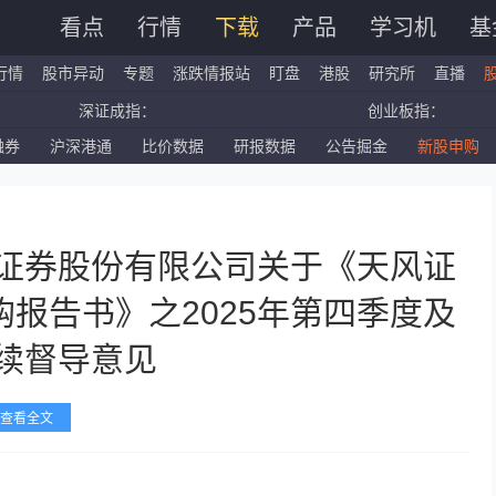
看点
行情
下载
产品
学习机
基
行情
股市异动
专题
涨跌情报站
盯盘
港股
研究所
直播
深证成指：
创业板指：
融券
沪深港通
比价数据
研报数据
公告掘金
新股申购
国企指数：
红筹指数：
标普500ETF：
道琼斯ETF：
通证券股份有限公司关于《天风证
报告书》之2025年第四季度及
持续督导意见
查看全文