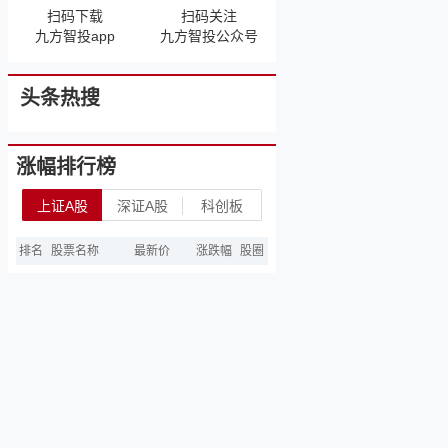
扫码下载
扫码关注
九方智投app
九方智投公众号
头条热搜
涨幅排行榜
上证A股
深证A股
科创板
排名
股票名称
最新价
涨跌幅
股圈