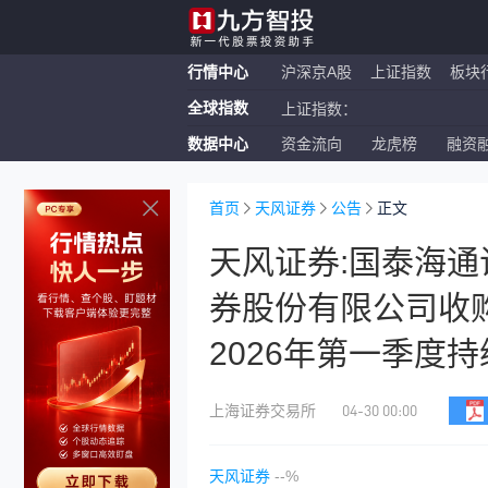
行情中心
沪深京A股
上证指数
板块
全球指数
上证指数：
数据中心
资金流向
龙虎榜
融资
恒生指数：
纳斯达克ETF：
首页
天风证券
公告
正文
天风证券:国泰海
券股份有限公司收购
2026年第一季度
04-30 00:00
上海证券交易所
天风证券
--%