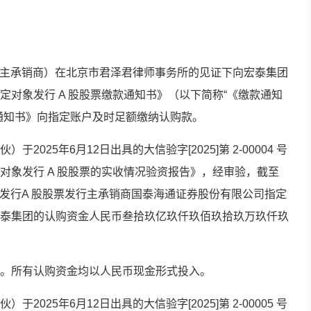
通（主承销商）在北京市君泽君律师事务所的见证下向宏泰集团
定对象发行 A 股股票缴款通知书》（以下简称“《缴款通知
通知书》向指定账户及时足额缴纳认购款。
025年6月12日出具的大信验字[2025]第 2-00004 号
对象发行 A 股股票的实收情况验资报告》，经审验，截至
对象发行A 股股票发行主承销商国泰海通证券股份有限公司指定
泰集团的认购资金人民币叁拾玖亿玖仟玖佰玖拾玖万玖仟玖
60元）。所有认购资金均以人民币现金形式投入。
025年6月12日出具的大信验字[2025]第 2-00005 号