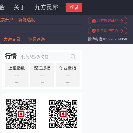
金
关于
九方灵犀
登录
股票开户
智能选股
九方投教基地
用户保护中心
大宗交易
业绩速递
投诉电话 021-20289058
行情
上证指数
深证成指
创业板指
--
--
--
--
--
--