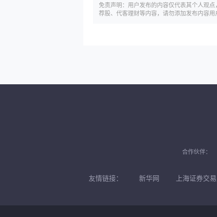
免责声明：用户发布的内容仅代表其个人观点
荐股、代客理财等内容，请勿添加发布内容用
合作伙伴：
友情链接：
新华网
上海证券交易