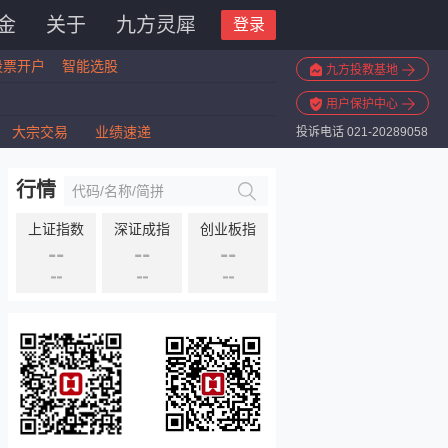
金
关于
九方灵犀
登录
股票开户
智能选股
九方投教基地
用户保护中心
大宗交易
业绩速递
投诉电话 021-20289058
行情
上证指数
深证成指
创业板指
--
--
--
--
--
--