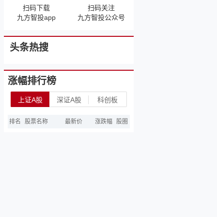
扫码下载
扫码关注
九方智投app
九方智投公众号
头条热搜
涨幅排行榜
上证A股
深证A股
科创板
排名
股票名称
最新价
涨跌幅
股圈