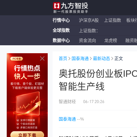
行情中心
沪深京A股
上证指数
板块
全球指数
上证指数：
数据中心
资金流向
龙虎榜
融资
恒生指数：
纳斯达克ETF：
首页
国泰海通
最新动态
正文
奥托股份创业板IP
智能生产线
06-17 20:26
智通财经
国泰海通
--%