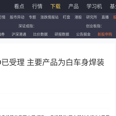
看点
行情
下载
产品
学习机
基
行情
股市异动
专题
涨跌情报站
盯盘
港股
研究所
直播
深证成指：
创业板指：
融券
沪深港通
比价数据
研报数据
公告掘金
新股申购
国企指数：
红筹指数：
标普500ETF：
道琼斯ETF：
O已受理 主要产品为白车身焊装