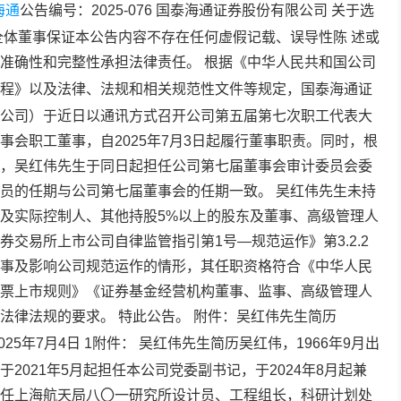
海通
公告编号：2025-076
国泰海通
证券股份有限公司 关于选
全体董事保证本公告内容不存在任何虚假记载、误导性陈 述或
准确性和完整性承担法律责任。 根据《中华人民共和国公司
程》以及法律、法规和相关规范性文件等规定，
国泰海通
证
公司）于近日以通讯方式召开公司第五届第七次职工代表大
事会职工董事，自2025年7月3日起履行董事职责。同时，根
，吴红伟先生于同日起担任公司第七届董事会审计委员会委
员的任期与公司第七届董事会的任期一致。 吴红伟先生未持
及实际控制人、其他持股5%以上的股东及董事、高级管理人
交易所上市公司自律监管指引第1号—规范运作》第3.2.2
事及影响公司规范运作的情形，其任职资格符合《中华人民
票上市规则》《证券基金经营机构董事、监事、高级管理人
法律法规的要求。 特此公告。 附件：吴红伟先生简历
25年7月4日 1附件： 吴红伟先生简历吴红伟，1966年9月出
2021年5月起担任本公司党委副书记，于2024年8月起兼
任上海航天局八〇一研究所设计员、工程组长，科研计划处