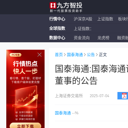
行情中心
沪深京A股
上证指数
板块
全球指数
上证指数：
数据中心
资金流向
龙虎榜
融资
恒生指数：
纳斯达克ETF：
首页
国泰海通
公告
正文
国泰海通:国泰海
董事的公告
2025-07-04
上海证券交易所
国泰海通
--%