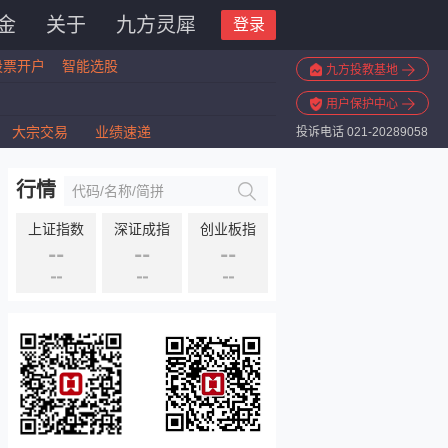
金
关于
九方灵犀
登录
股票开户
智能选股
九方投教基地
用户保护中心
大宗交易
业绩速递
投诉电话 021-20289058
行情
上证指数
深证成指
创业板指
--
--
--
--
--
--