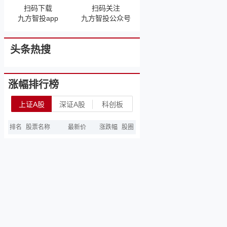
扫码下载
扫码关注
九方智投app
九方智投公众号
头条热搜
涨幅排行榜
上证A股
深证A股
科创板
排名
股票名称
最新价
涨跌幅
股圈