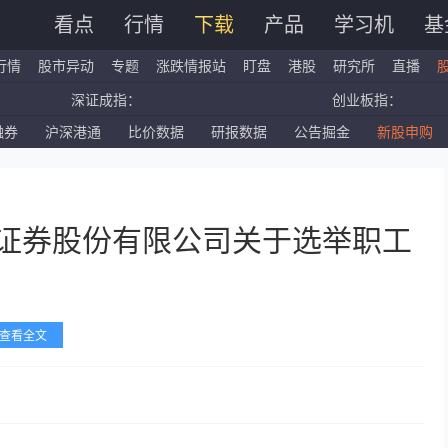
看点
行情
下载
产品
学习机
基
行情
股市异动
专题
涨跌情报站
盯盘
港股
研究所
直播
深证成指：
创业板指：
融券
沪深港通
比价数据
研报数据
公告掘金
新股申购
国企指数：
红筹指数：
标普500ETF：
道琼斯ETF：
通证券股份有限公司关于选举职工
查看全文